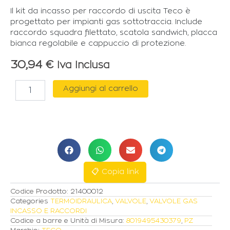
Il kit da incasso per raccordo di uscita Teco è
progettato per impianti gas sottotraccia. Include
raccordo squadra filettato, scatola sandwich, placca
bianca regolabile e cappuccio di protezione.
30,94
€
Iva Inclusa
TECO
Aggiungi al carrello
KIT
SCATOLA
INCASSO
CON
RACCORDO
USCITA
TENUTA
PIANA
📋 Copia link
quantità
Codice Prodotto:
21400012
Categories
TERMOIDRAULICA
,
VALVOLE
,
VALVOLE GAS
INCASSO E RACCORDI
Codice a barre e Unità di Misura:
8019495430379
,
PZ