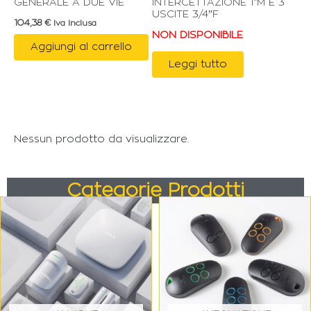
GENERALE A DUE VIE
INTERCETTAZIONE 1”M E 3
USCITE 3/4″F
104,38
€
Iva Inclusa
NON DISPONIBILE
Aggiungi al carrello
Leggi tutto
Nessun prodotto da visualizzare.
Categorie Prodotti