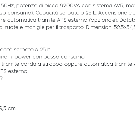
50Hz, potenza di picco 9200VA con sistema AVR, mot
 consumo). Capacità serbatoio 25 L. Accensione elett
 automatica tramite ATS esterno (opzionale). Dotato 
 di ruote e maniglie per il trasporto. Dimensioni 52,5×
cità serbatoio 25 lt
ngine hi-power con basso consumo
e tramite corda a strappo oppure automatica tramite 
ATS esterno
VR
69,5 cm