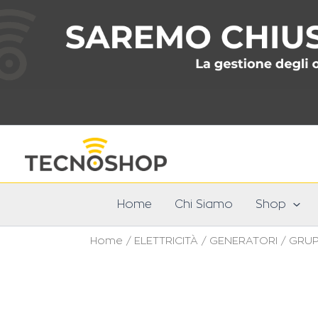
Vai
al
contenuto
Home
Chi Siamo
Shop
Home
/
ELETTRICITÀ
/
GENERATORI
/
GRUP