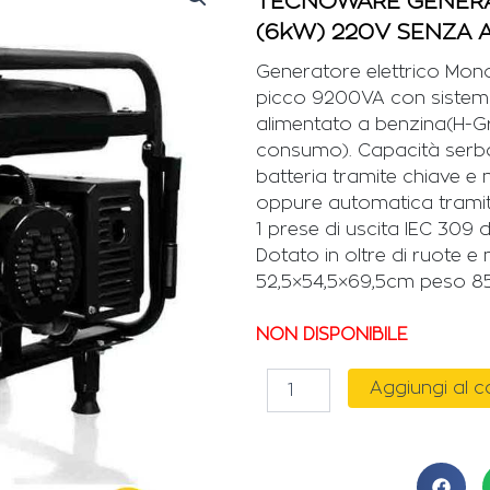
TECNOWARE GENERA
(6kW) 220V SENZA 
Generatore elettrico Mon
picco 9200VA con sistem
alimentato a benzina(H-
consumo). Capacità serbat
batteria tramite chiave e
oppure automatica tramit
1 prese di uscita IEC 309 
Dotato in oltre di ruote e 
52,5×54,5×69,5cm peso 8
NON DISPONIBILE
TECNOWARE
Aggiungi al c
GENERATORE
A
BENZINA
DA
9200VA