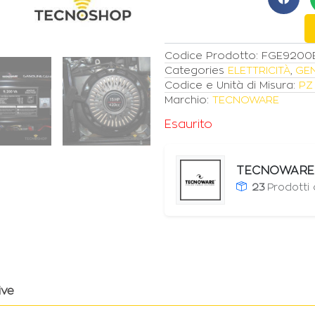
(6kW)
220V
SENZA
AVVIATORE
Codice Prodotto:
FGE9200
quantità
Categories
ELETTRICITÀ
,
GE
Codice e Unità di Misura:
PZ
Marchio:
TECNOWARE
Esaurito
TECNOWARE
23
Prodotti
ive