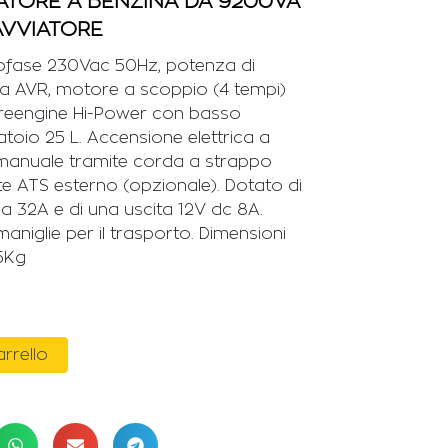
TORE A BENZINA DA 9200VA
AVVIATORE
ofase 230Vac 50Hz, potenza di
a AVR, motore a scoppio (4 tempi)
Greengine Hi-Power con basso
oio 25 L. Accensione elettrica a
 manuale tramite corda a strappo
e ATS esterno (opzionale). Dotato di
da 32A e di una uscita 12V dc 8A.
maniglie per il trasporto. Dimensioni
5Kg
arrello