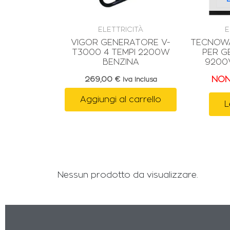
ELETTRICITÀ
E
VIGOR GENERATORE V-
TECNOW
T3000 4 TEMPI 2200W
PER G
BENZINA
9200
269,00
€
NON
Iva Inclusa
Aggiungi al carrello
L
Nessun prodotto da visualizzare.