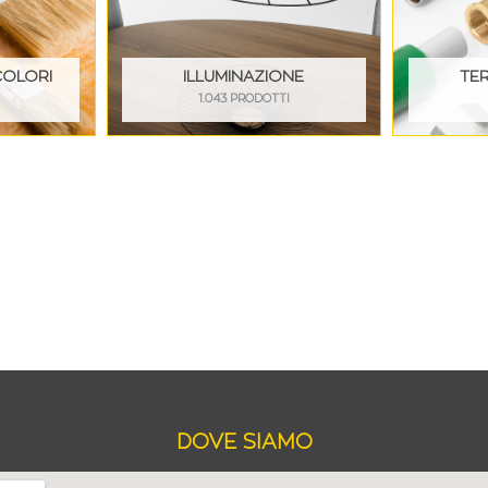
COLORI
ILLUMINAZIONE
TE
I
1.043 PRODOTTI
DOVE SIAMO