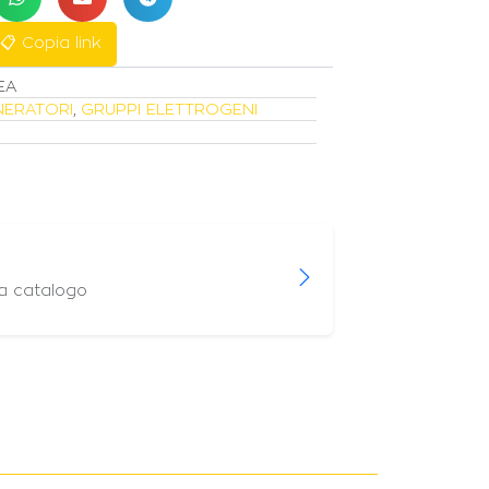
📋 Copia link
EA
NERATORI
,
GRUPPI ELETTROGENI
 a catalogo