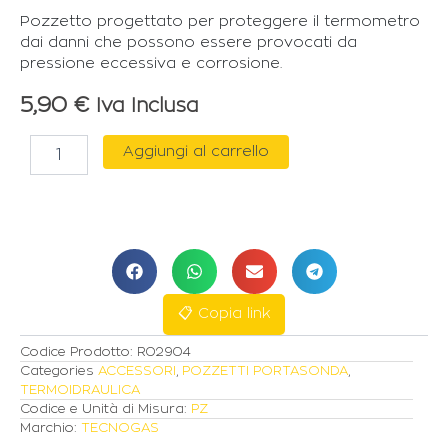
Pozzetto progettato per proteggere il termometro
dai danni che possono essere provocati da
pressione eccessiva e corrosione.
5,90
€
Iva Inclusa
TECNOGAS
Aggiungi al carrello
POZZETTO
PER
SONDA
Ø
1/2"
L.100mm
quantità
📋 Copia link
Codice Prodotto:
R02904
Categories
ACCESSORI
,
POZZETTI PORTASONDA
,
TERMOIDRAULICA
Codice e Unità di Misura:
PZ
Marchio:
TECNOGAS