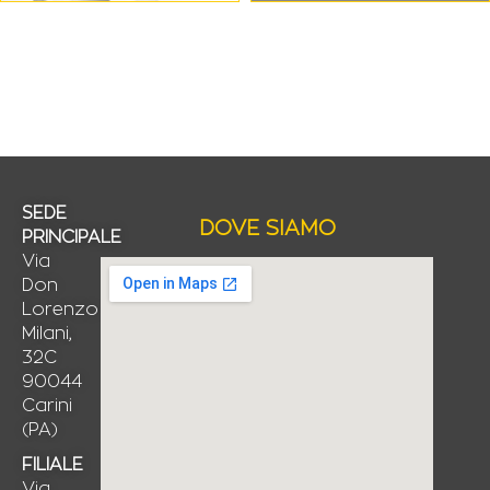
SEDE
DOVE SIAMO
PRINCIPALE
Via
Don
Lorenzo
Milani,
32C
90044
Carini
(PA)
FILIALE
Via