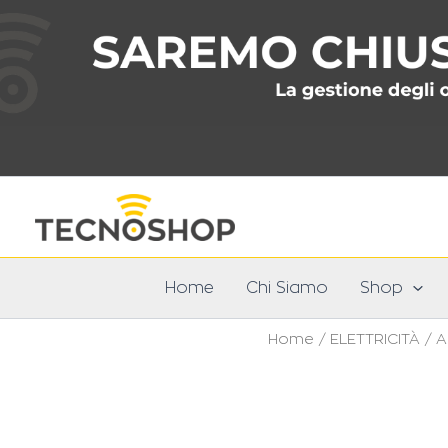
Vai
al
contenuto
Home
Chi Siamo
Shop
Home
/
ELETTRICITÀ
/
A