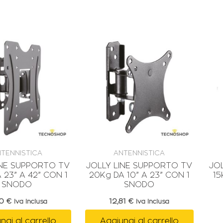
TENNISTICA
ANTENNISTICA
INE SUPPORTO TV
JOLLY LINE SUPPORTO TV
JO
 23” A 42” CON 1
20Kg DA 10” A 23” CON 1
15
SNODO
SNODO
90
€
12,81
€
Iva Inclusa
Iva Inclusa
ngi al carrello
Aggiungi al carrello