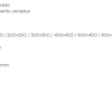
reddo
amento semplice
150 / 200×200 / 300×300 / 400×400 / 600×400 / 60
m
00mm