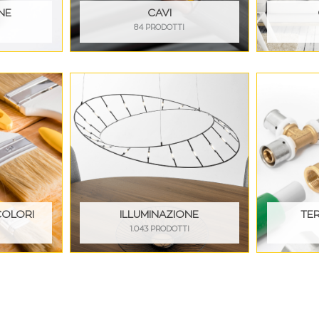
NE
CAVI
84 PRODOTTI
COLORI
ILLUMINAZIONE
TE
I
1.043 PRODOTTI