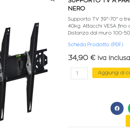
SUPPORTO TV A PARE
NERO
Supporto TV 39”-70” a tr
40kg. Attacchi VESA fino 
Distanza dal muro 100-
Scheda Prodotto (PDF)
34,90
€
Iva Inclus
SUPPORTO
Aggiungi al c
TV
A
PARETE
39"-70"
A
TRE
SNODI
NERO
quantità