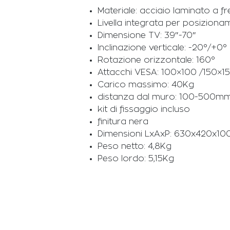
Materiale: acciaio laminato a f
Livella integrata per posizion
Dimensione TV: 39″-70″
Inclinazione verticale: -20°/+0°
Rotazione orizzontale: 160°
Attacchi VESA: 100×100 /150×
Carico massimo: 40Kg
distanza dal muro: 100-500m
kit di fissaggio incluso
finitura nera
Dimensioni LxAxP: 630x420x1
Peso netto: 4,8Kg
Peso lordo: 5,15Kg