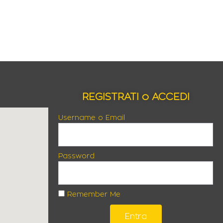
REGISTRATI o ACCEDI
Username o Email
Password
Remember Me
Entra