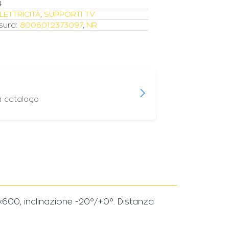
4
LETTRICITÀ
,
SUPPORTI TV
sura:
8006012373097
,
NR
a catalogo
600, inclinazione -20°/+0°. Distanza