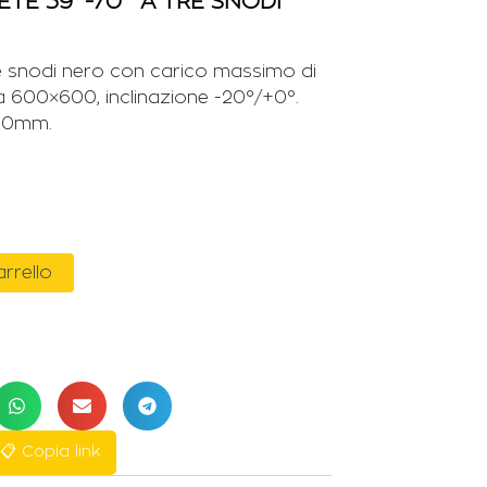
TE 39″-70″ A TRE SNODI
e snodi nero con carico massimo di
a 600×600, inclinazione -20°/+0°.
500mm.
a
arrello
📋 Copia link