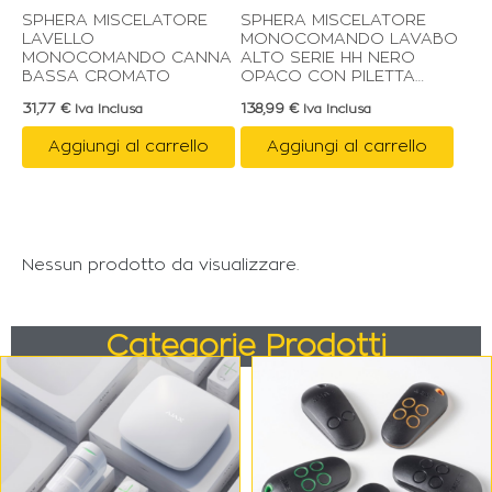
SPHERA MISCELATORE
SPHERA MISCELATORE
LAVELLO
MONOCOMANDO LAVABO
MONOCOMANDO CANNA
ALTO SERIE HH NERO
BASSA CROMATO
OPACO CON PILETTA
CLICK CLACK DA 1″1/4
31,77
€
138,99
€
Iva Inclusa
Iva Inclusa
Aggiungi al carrello
Aggiungi al carrello
Nessun prodotto da visualizzare.
Categorie Prodotti