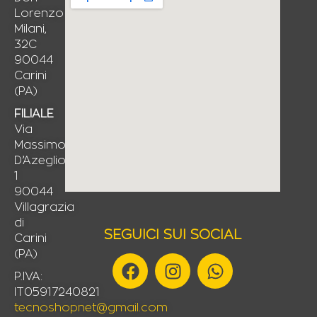
Lorenzo
Milani,
32C
90044
Carini
(PA)
FILIALE
Via
Massimo
D’Azeglio,
1
90044
Villagrazia
di
SEGUICI SUI SOCIAL
Carini
(PA)
F
I
W
a
n
h
P.IVA:
IT05917240821
c
s
a
tecnoshopnet@gmail.com
e
t
t