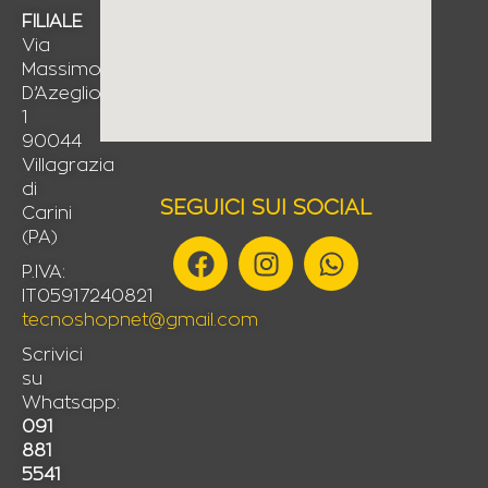
FILIALE
Via
Massimo
D’Azeglio,
1
90044
Villagrazia
di
SEGUICI SUI SOCIAL
Carini
(PA)
F
I
W
a
n
h
P.IVA:
IT05917240821
c
s
a
tecnoshopnet@gmail.com
e
t
t
b
a
s
Scrivici
su
o
g
a
Whatsapp:
o
r
p
091
k
a
p
881
m
5541