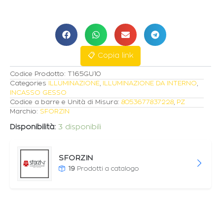
IN
GESSO
"SIRIS"
CON
PORTALAMPADA
GU10
📋 Copia link
quantità
Codice Prodotto:
T165GU10
Categories
ILLUMINAZIONE
,
ILLUMINAZIONE DA INTERNO
,
INCASSO GESSO
Codice a barre e Unità di Misura:
8053677837228
,
PZ
Marchio:
SFORZIN
Disponibilità:
3 disponibili
SFORZIN
19
Prodotti a catalogo