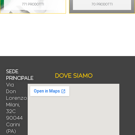
771 PRODOTTI
70 PRODOTTI
SEDE
DOVE SIAMO
PRINCIPALE
Via
Don
Lorenzo
Milani,
32C
90044
Carini
(PA)