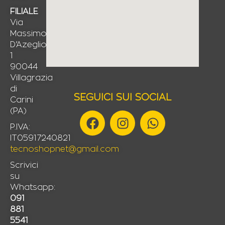
FILIALE
Via
Massimo
D’Azeglio,
1
90044
Villagrazia
di
SEGUICI SUI SOCIAL
Carini
(PA)
F
I
W
a
n
h
P.IVA:
IT05917240821
c
s
a
tecnoshopnet@gmail.com
e
t
t
b
a
s
Scrivici
su
o
g
a
Whatsapp:
o
r
p
091
k
a
p
881
m
5541