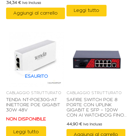
34,34
€
Iva Inclusa
Leggi tutto
Aggiungi al carrello
ESAURITO
CABLAGGIO STRUTTURATO
CABLAGGIO STRUTTURATO
TENDA NT-POE30G-AT
SAFIRE SWITCH POE 8
INIETTORE POE GIGABIT
PORTE CON UPLINK
30W 48V
GIGABIT E SFP – 120W
CON AI WATCHDOG FINO
NON DISPONIBILE
A 250m
44,90
€
Iva Inclusa
Leggi tutto
Aggiungi al carrello