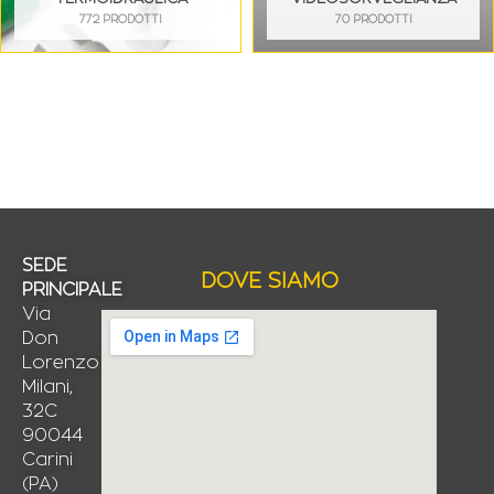
772 PRODOTTI
70 PRODOTTI
SEDE
DOVE SIAMO
PRINCIPALE
Via
Don
Lorenzo
Milani,
32C
90044
Carini
(PA)