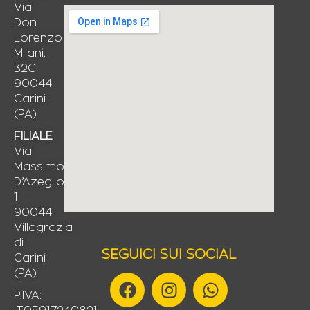
Via
Don
Lorenzo
Milani,
32C
90044
Carini
(PA)
FILIALE
Via
Massimo
D’Azeglio,
1
90044
Villagrazia
di
SEGUICI SUI SOCIAL
Carini
(PA)
F
I
W
a
n
h
P.IVA: