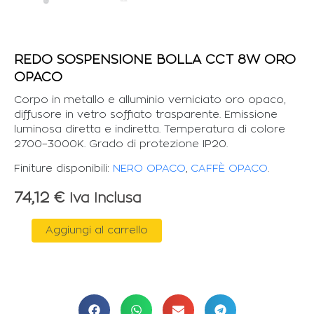
REDO SOSPENSIONE BOLLA CCT 8W ORO
OPACO
Corpo in metallo e alluminio verniciato oro opaco,
diffusore in vetro soffiato trasparente. Emissione
luminosa diretta e indiretta. Temperatura di colore
2700–3000K. Grado di protezione IP20.
Finiture disponibili:
NERO OPACO
,
CAFFÈ OPACO
.
74,12
€
Iva Inclusa
REDO
Aggiungi al carrello
SOSPENSIONE
BOLLA
CCT
8W
ORO
OPACO