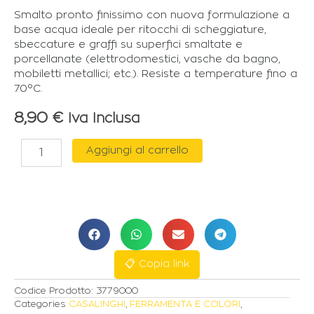
Smalto pronto finissimo con nuova formulazione a
base acqua ideale per ritocchi di scheggiature,
sbeccature e graffi su superfici smaltate e
porcellanate (elettrodomestici, vasche da bagno,
mobiletti metallici; etc.). Resiste a temperature fino a
70°C.
8,90
€
Iva Inclusa
PATTEX
Aggiungi al carrello
RIPARA
SMALTO
"BAGNO
SANO"
50gr
quantità
📋 Copia link
Codice Prodotto:
3779000
Categories
CASALINGHI
,
FERRAMENTA E COLORI
,