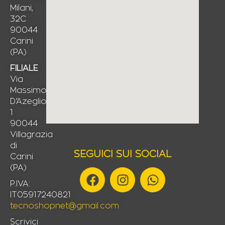
Milani,
32C
90044
Carini
(PA)
FILIALE
Via
Massimo
D’Azeglio,
1
90044
Villagrazia
di
SEGUICI SUI SOCIAL
Carini
(PA)
F
I
W
a
n
h
P.IVA:
IT05917240821
c
s
a
tecnoshopnet@gmail.com
e
t
t
b
a
s
Scrivici