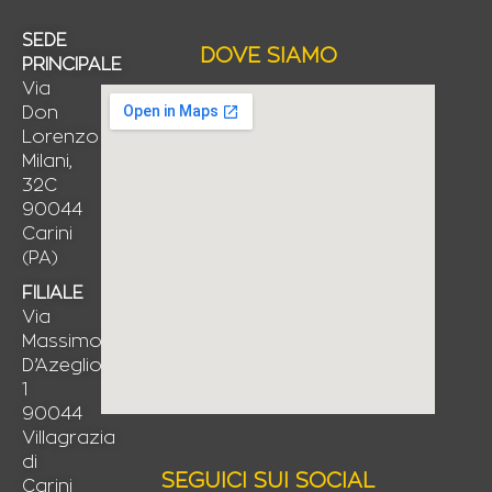
SEDE
DOVE SIAMO
PRINCIPALE
Via
Don
Lorenzo
Milani,
32C
90044
Carini
(PA)
FILIALE
Via
Massimo
D’Azeglio,
1
90044
Villagrazia
di
SEGUICI SUI SOCIAL
Carini