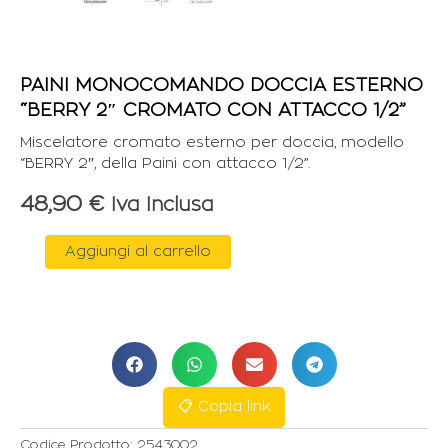
PAINI MONOCOMANDO DOCCIA ESTERNO
“BERRY 2″ CROMATO CON ATTACCO 1/2”
Miscelatore cromato esterno per doccia, modello
“BERRY 2″, della Paini con attacco 1/2”.
48,90
€
Iva Inclusa
PAINI
Aggiungi al carrello
MONOCOMANDO
DOCCIA
ESTERNO
"BERRY
2"
CROMATO
CON
ATTACCO
📋 Copia link
1/2"
quantità
Codice Prodotto:
2543002