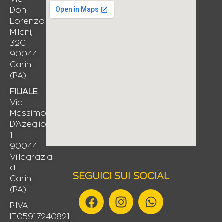
Don
Lorenzo
Milani,
32C
90044
Carini
(PA)
FILIALE
Via
Massimo
D’Azeglio,
1
90044
Villagrazia
di
SEGUICI SUI SOCIAL
Carini
(PA)
F
I
W
a
n
h
P.IVA:
IT05917240821
c
s
a