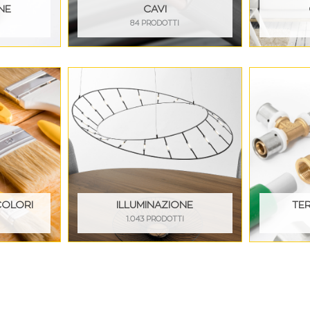
NE
CAVI
84 PRODOTTI
COLORI
ILLUMINAZIONE
TE
I
1.043 PRODOTTI