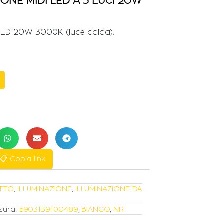
NE MIDI LED A 5 LUCI 20W
 LED 20W 3000K (luce calda).
📋 Copia link
ITTO
,
ILLUMINAZIONE
,
ILLUMINAZIONE DA
sura:
5903139100489
,
BIANCO
,
NR