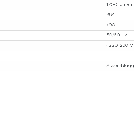
1700 lumen
36°
>90
50/60 Hz
~220-230 V
II
Assemblaggi