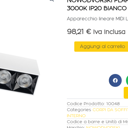
NOWODVORSKI PLAFO
3000K IP20 BIANCO
Apparecchio lineare MIDI
98,21
€
Iva Inclusa
NOWODVORSKI
Aggiungi al carrello
PLAFONE
MIDI
LED
A
5
LUCI
20W
3000K
IP20
BIANCO
Codice Prodotto:
10048
quantità
Categories
CORPI DA SOFF
INTERNO
Codice a barre e Unità di Mi
Marchio:
NOWODVORSKI