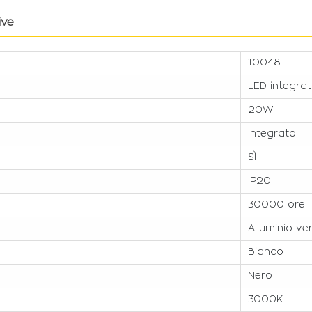
ive
10048
LED integra
20W
Integrato
SÌ
IP20
30000 ore
Alluminio ve
Bianco
Nero
3000K