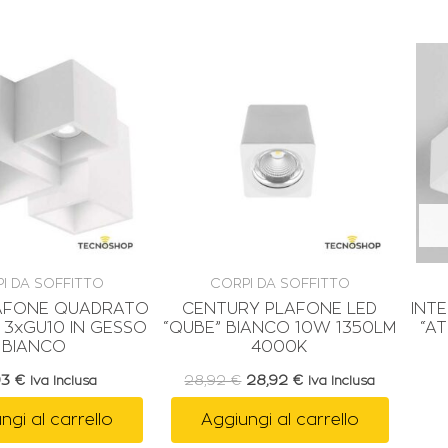
Il
Il
prezzo
prezzo
originale
attuale
era:
è:
28,92 €.
28,92 €.
I DA SOFFITTO
CORPI DA SOFFITTO
LAFONE QUADRATO
CENTURY PLAFONE LED
INT
 3xGU10 IN GESSO
“QUBE” BIANCO 10W 1350LM
“A
BIANCO
4000K
93
€
28,92
€
28,92
€
Iva Inclusa
Iva Inclusa
ngi al carrello
Aggiungi al carrello