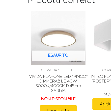
Prodotti correlati
ESAURITO
CORPI DA SOFFITTO
CORP
VIVIDA PLAFONE LED “PINCO”
INTEC P
DIMMERABILE 40W
“FOSTER”
3000K/4000K D.45cm
SABBIA
58,
NON DISPONIBILE
Aggiu
Leggi tutto