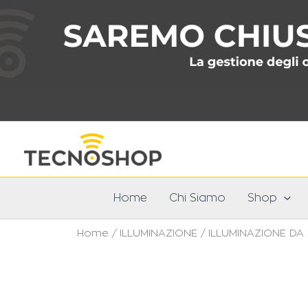
Vai
al
contenuto
Home
Chi Siamo
Shop
Home
/
ILLUMINAZIONE
/
ILLUMINAZIONE DA