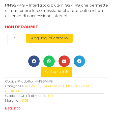
MNGSM4G – Interfaccia plug-in GSM 4G che permette
di mantenere la connessione alla rete dati anche in
assenza di connessione internet.
NON DISPONIBILE
NICE
Aggiungi al carrello
MODULO
PLUG-
IN
"MNGSM4G"
GSM
4G
PER
📋 Copia link
CENTRALI
Codice Prodotto:
MNGSM4G
MY
Categories
ALLARME
,
ESPANSIONI E MODULI
,
GSM
NICE
DEDICATO
quantità
Codice e Unità di Misura:
NR
Marchio:
NICE
Esaurito