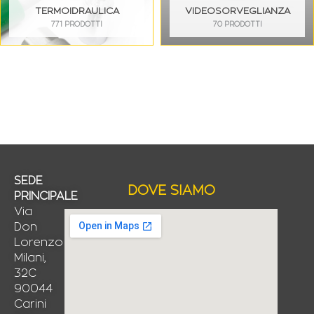
TERMOIDRAULICA
VIDEOSORVEGLIANZA
771 PRODOTTI
70 PRODOTTI
SEDE
DOVE SIAMO
PRINCIPALE
Via
Don
Lorenzo
Milani,
32C
90044
Carini