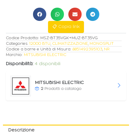
12000BTU
R-
32
WI-
FI
📋 Copia link
A++/A++
quantità
Codice Prodotto:
MSZ-BT35VGK+MUZ-BT35VG
Categories
12000 BTU
,
CLIMATIZZAZIONE
,
MONOSPLIT
Codice a barre e Unità di Misura:
8851492395103
,
NR
Marchio:
MITSUBISHI ELECTRIC
Disponibilità:
4 disponibili
MITSUBISHI ELECTRIC
2
Prodotti a catalogo
Descrizione