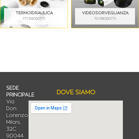
TERMOIDRAULICA
VIDEOSORVEGLIANZA
771 PRODOTTI
70 PRODOTTI
SEDE
DOVE SIAMO
PRINCIPALE
Via
Don
Lorenzo
Milani,
32C
90044