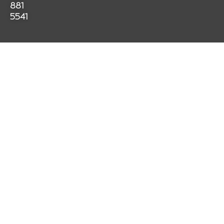
k
a
p
881
m
5541