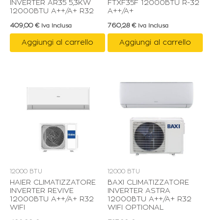
INVERTER AR35 5,3KW
FTXF35F 12000BTU R-32
12000BTU A++/A+ R32
A++/A+
409,00
€
760,28
€
Iva Inclusa
Iva Inclusa
Aggiungi al carrello
Aggiungi al carrello
12000 BTU
12000 BTU
HAIER CLIMATIZZATORE
BAXI CLIMATIZZATORE
INVERTER REVIVE
INVERTER ASTRA
12000BTU A++/A+ R32
12000BTU A++/A+ R32
WIFI
WIFI OPTIONAL