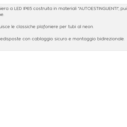
niera a LED IP65 costruita in materiali “AUTOESTINGUENTI”, 
e.
uisce le classiche plafoniere per tubi al neon.
redisposte con cablaggio sicuro e montaggio bidirezionale.