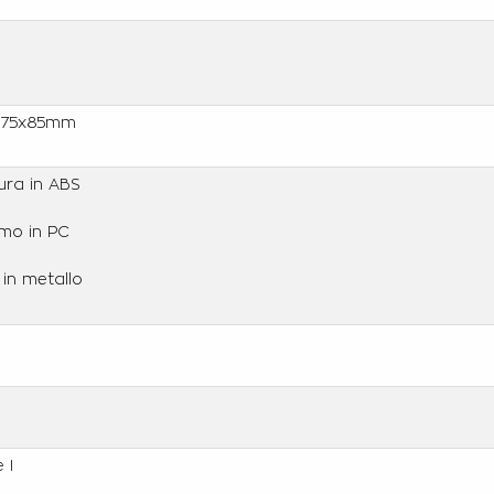
x75x85mm
ura in ABS
mo in PC
in metallo
g
 I