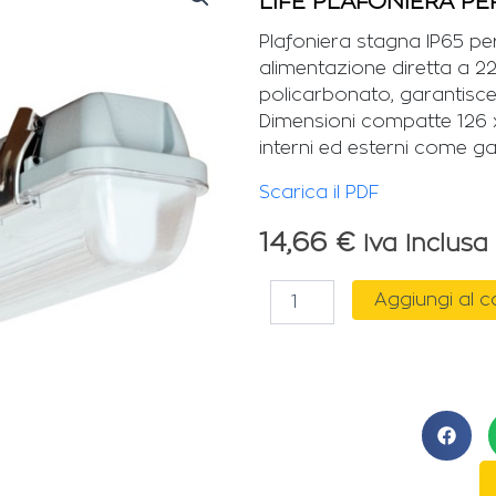
LIFE PLAFONIERA PER
Plafoniera stagna IP65 pe
alimentazione diretta a 2
policarbonato, garantisce
Dimensioni compatte 126 x 
interni ed esterni come gar
Scarica il PDF
14,66
€
Iva Inclusa
LIFE
Aggiungi al c
PLAFONIERA
PER
TUBI
LED
1x120cm
IP65
quantità