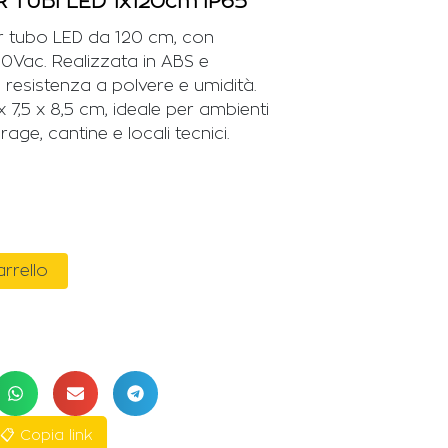
 TUBI LED 1x120cm IP65
r tubo LED da 120 cm, con
20Vac. Realizzata in ABS e
 resistenza a polvere e umidità.
7,5 x 8,5 cm, ideale per ambienti
age, cantine e locali tecnici.
arrello
📋 Copia link