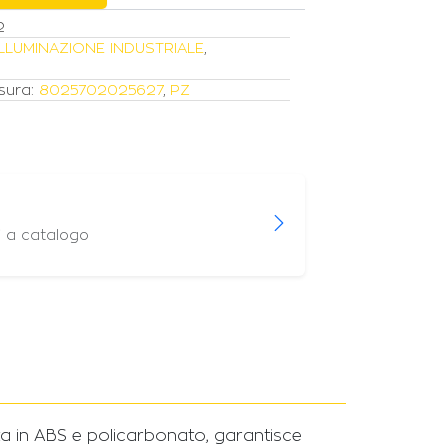
2
ILLUMINAZIONE INDUSTRIALE
,
sura:
8025702025627
,
PZ
i a catalogo
a in ABS e policarbonato, garantisce