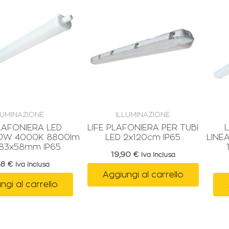
LUMINAZIONE
ILLUMINAZIONE
PLAFONIERA LED
LIFE PLAFONIERA PER TUBI
80W 4000K 8800lm
LED 2x120cm IP65
LINE
83x58mm IP65
19,90
€
Iva Inclusa
48
€
Iva Inclusa
Aggiungi al carrello
ngi al carrello