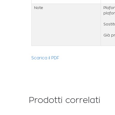
Note
Plafo
plafon
Sostit
Già p
Scarica il PDF
Prodotti correlati