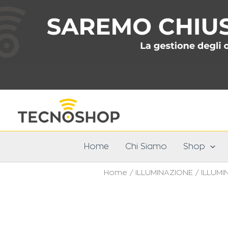
Vai
al
contenuto
Home
Chi Siamo
Shop
Home
/
ILLUMINAZIONE
/
ILLUMI