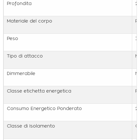
Profondita
2
Materiale del corpo
P
Peso
3
Tipo di attacco
Mo
Dimmerabile
N
Classe etichetta energetica
F
Consumo Energetico Ponderato
2
Classe di Isolamento
Cl