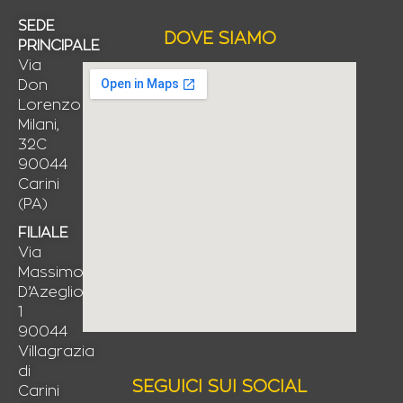
SEDE
DOVE SIAMO
PRINCIPALE
Via
Don
Lorenzo
Milani,
32C
90044
Carini
(PA)
FILIALE
Via
Massimo
D’Azeglio,
1
90044
Villagrazia
di
SEGUICI SUI SOCIAL
Carini