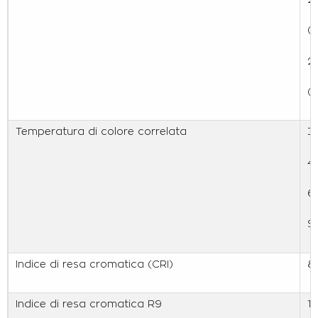
(
2
(
Temperatura di colore correlata
3
4
6
Se
Indice di resa cromatica (CRI)
8
Indice di resa cromatica R9
1