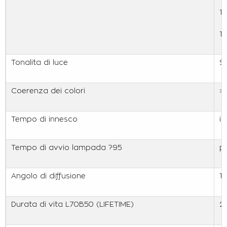
1
1
Tonalita di luce
S
Coerenza dei colori
=
Tempo di innesco
i
Tempo di avvio lampada ?95
pi
Angolo di diffusione
1
Durata di vita L70B50 (LIFETIME)
2