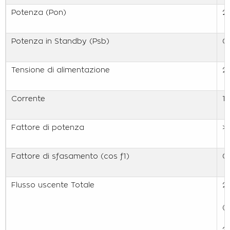
Potenza (Pon)
2
Potenza in Standby (Psb)
0
Tensione di alimentazione
2
Corrente
1
Fattore di potenza
> 
Fattore di sfasamento (cos f1)
0
Flusso uscente Totale
2
(
2