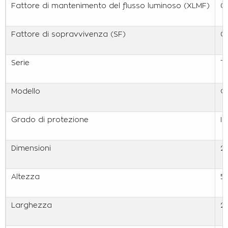
Fattore di mantenimento del flusso luminoso (XLMF)
0
Fattore di sopravvivenza (SF)
0
Serie
T
Modello
Q
Grado di protezione
IP
Dimensioni
2
Altezza
5
Larghezza
2