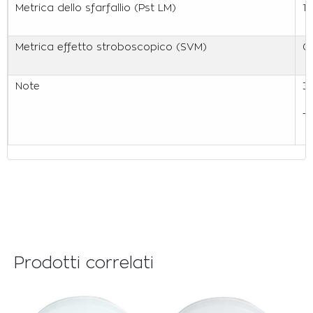
Metrica dello sfarfallio (Pst LM)
1
Metrica effetto stroboscopico (SVM)
0
Note
3
Tr
Prodotti correlati