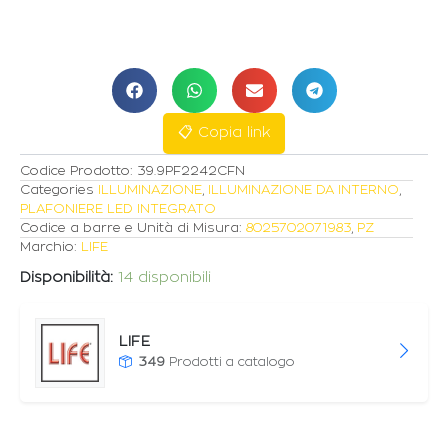
LED
QUADRATA
20W
2050lm
TRICOLOR
D.200x200mm
IP54
📋 Copia link
quantità
Codice Prodotto:
39.9PF2242CFN
Categories
ILLUMINAZIONE
,
ILLUMINAZIONE DA INTERNO
,
PLAFONIERE LED INTEGRATO
Codice a barre e Unità di Misura:
8025702071983
,
PZ
Marchio:
LIFE
Disponibilità:
14 disponibili
LIFE
349
Prodotti a catalogo