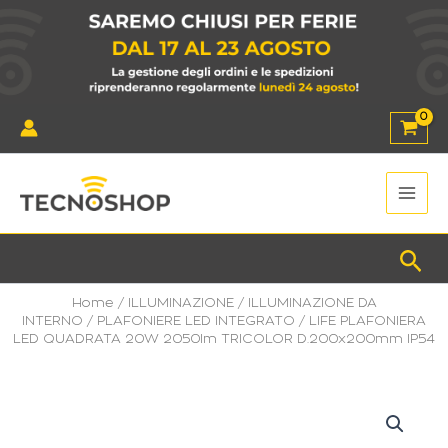
Vai
al
contenuto
Main
Men
Cer
Home
/
ILLUMINAZIONE
/
ILLUMINAZIONE DA
INTERNO
/
PLAFONIERE LED INTEGRATO
/ LIFE PLAFONIERA
LED QUADRATA 20W 2050lm TRICOLOR D.200x200mm IP54