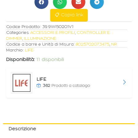
RF
220V
📋 Copia link
2300W
quantità
Codice Prodotto:
39.9WI50201V1
Categories
ACCESSORI E PROFILI
,
CONTROLLER E
DIMMER
,
ILLUMINAZIONE
Codice a barre e Unità di Misura:
8025702073475
,
NR
Marchio:
LIFE
Disponibilità:
11 disponibili
LIFE
362
Prodotti a catalogo
Descrizione