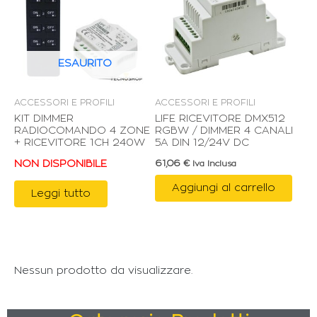
ESAURITO
ACCESSORI E PROFILI
ACCESSORI E PROFILI
KIT DIMMER
LIFE RICEVITORE DMX512
RADIOCOMANDO 4 ZONE
RGBW / DIMMER 4 CANALI
+ RICEVITORE 1CH 240W
5A DIN 12/24V DC
NON DISPONIBILE
61,06
€
Iva Inclusa
Aggiungi al carrello
Leggi tutto
Nessun prodotto da visualizzare.