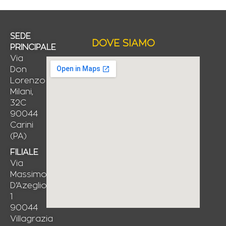
SEDE
DOVE SIAMO
PRINCIPALE
Via
Don
Lorenzo
Milani,
32C
90044
Carini
(PA)
FILIALE
Via
Massimo
D’Azeglio,
1
90044
Villagrazia