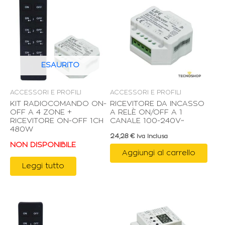
ESAURITO
ACCESSORI E PROFILI
ACCESSORI E PROFILI
KIT RADIOCOMANDO ON-
RICEVITORE DA INCASSO
OFF A 4 ZONE +
A RELÈ ON/OFF A 1
RICEVITORE ON-OFF 1CH
CANALE 100-240V~
480W
24,28
€
Iva Inclusa
NON DISPONIBILE
Aggiungi al carrello
Leggi tutto