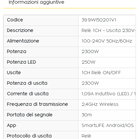
Informazioni aggiuntive
Codice
39.9WI50201V1
Descrizione
Relè 1CH – Uscita 230V~
Alimentazione
100-240V 50Hz/60Hz
Potenza
2300W
Potenza LED
250W
Uscite
1CH Relè ON/OFF
Potenza di uscita
2300W
Corrente di uscita
1,09A Induttivo (LED) / 1
Frequenza di trasmissione
2,4GHz Wireless
Portata del segnale
30m
App
SmartLIFE Android/iOS 2
Protocollo di uscita
Relè