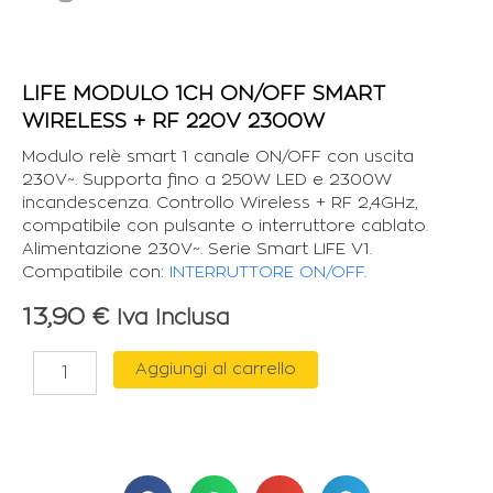
LIFE MODULO 1CH ON/OFF SMART
WIRELESS + RF 220V 2300W
Modulo relè smart 1 canale ON/OFF con uscita
230V~. Supporta fino a 250W LED e 2300W
incandescenza. Controllo Wireless + RF 2,4GHz,
compatibile con pulsante o interruttore cablato.
Alimentazione 230V~. Serie Smart LIFE V1.
Compatibile con:
INTERRUTTORE ON/OFF
.
13,90
€
Iva Inclusa
LIFE
Aggiungi al carrello
MODULO
1CH
ON/OFF
SMART
WIRELESS
+