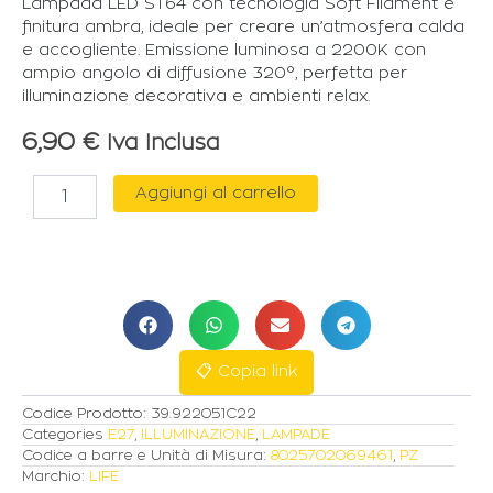
Lampada LED ST64 con tecnologia Soft Filament e
finitura ambra, ideale per creare un’atmosfera calda
e accogliente. Emissione luminosa a 2200K con
ampio angolo di diffusione 320°, perfetta per
illuminazione decorativa e ambienti relax.
6,90
€
Iva Inclusa
LIFE
Aggiungi al carrello
LAMPADA
LED
MODELLO
SOFT
FILAMENT
AMBRA
E27
4,9W
📋 Copia link
2200K
400LM
Codice Prodotto:
39.922051C22
quantità
Categories
E27
,
ILLUMINAZIONE
,
LAMPADE
Codice a barre e Unità di Misura:
8025702069461
,
PZ
Marchio:
LIFE