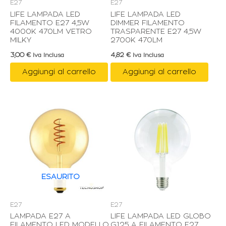
E27
E27
LIFE LAMPADA LED
LIFE LAMPADA LED
FILAMENTO E27 4,5W
DIMMER FILAMENTO
4000K 470LM VETRO
TRASPARENTE E27 4,5W
MILKY
2700K 470LM
3,00
€
4,82
€
Iva Inclusa
Iva Inclusa
Aggiungi al carrello
Aggiungi al carrello
ESAURITO
E27
E27
LAMPADA E27 A
LIFE LAMPADA LED GLOBO
FILAMENTO LED MODELLO
G125 A FILAMENTO E27