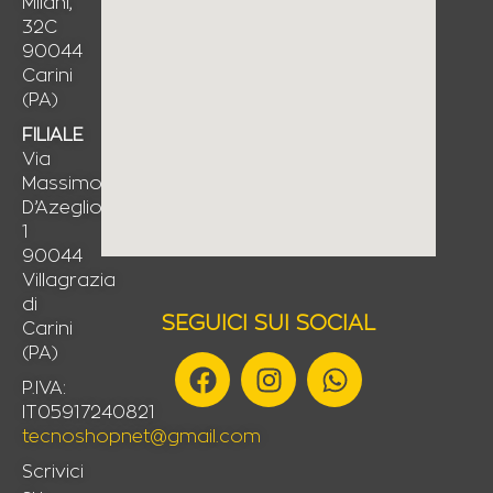
Milani,
32C
90044
Carini
(PA)
FILIALE
Via
Massimo
D’Azeglio,
1
90044
Villagrazia
di
SEGUICI SUI SOCIAL
Carini
(PA)
F
I
W
a
n
h
P.IVA:
IT05917240821
c
s
a
tecnoshopnet@gmail.com
e
t
t
b
a
s
Scrivici