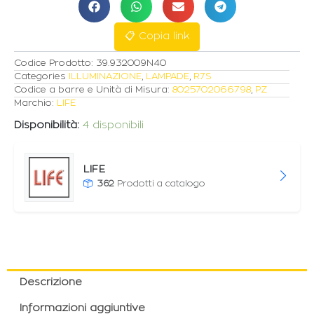
R7s
9W
4000K
📋 Copia link
1000lm
quantità
Codice Prodotto:
39.932009N40
Categories
ILLUMINAZIONE
,
LAMPADE
,
R7S
Codice a barre e Unità di Misura:
8025702066798
,
PZ
Marchio:
LIFE
Disponibilità:
4 disponibili
LIFE
362
Prodotti a catalogo
Descrizione
Informazioni aggiuntive