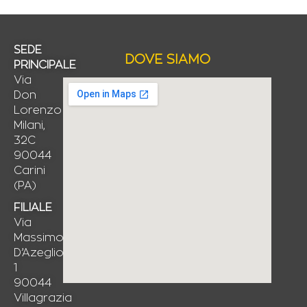
SEDE
DOVE SIAMO
PRINCIPALE
Via
Don
Lorenzo
Milani,
32C
90044
Carini
(PA)
FILIALE
Via
Massimo
D’Azeglio,
1
90044
Villagrazia