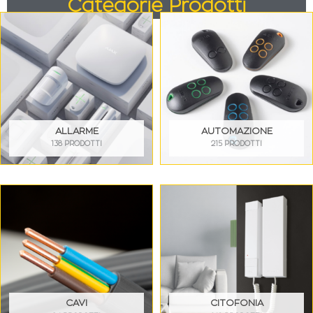
Categorie Prodotti
ALLARME
AUTOMAZIONE
138 PRODOTTI
215 PRODOTTI
CAVI
CITOFONIA