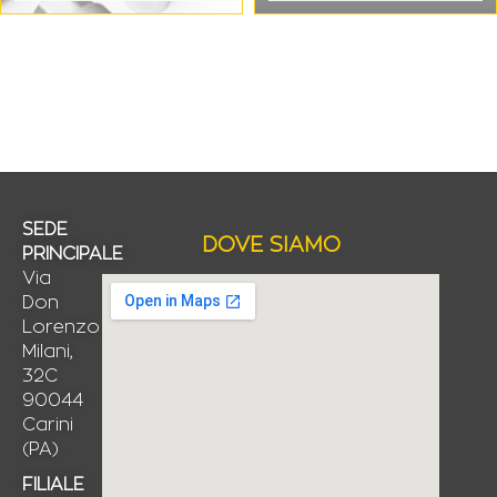
SEDE
DOVE SIAMO
PRINCIPALE
Via
Don
Lorenzo
Milani,
32C
90044
Carini
(PA)
FILIALE