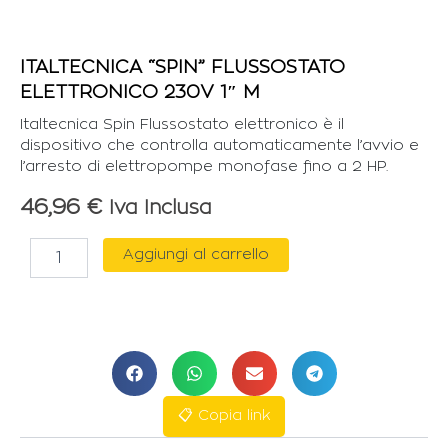
ITALTECNICA “SPIN” FLUSSOSTATO
ELETTRONICO 230V 1″ M
Italtecnica Spin Flussostato elettronico è il
dispositivo che controlla automaticamente l’avvio e
l’arresto di elettropompe monofase fino a 2 HP.
46,96
€
Iva Inclusa
ITALTECNICA
Aggiungi al carrello
"SPIN"
FLUSSOSTATO
ELETTRONICO
230V
1"
M
quantità
📋 Copia link