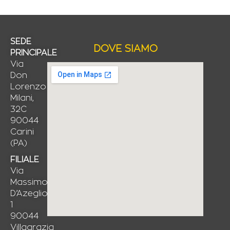
SEDE
DOVE SIAMO
PRINCIPALE
Via
Don
Lorenzo
Milani,
32C
90044
Carini
(PA)
FILIALE
Via
Massimo
D’Azeglio,
1
90044
Villagrazia