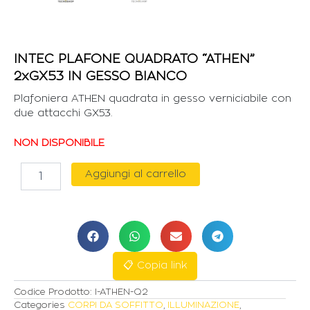
INTEC PLAFONE QUADRATO “ATHEN”
2xGX53 IN GESSO BIANCO
Plafoniera ATHEN quadrata in gesso verniciabile con
due attacchi GX53.
NON DISPONIBILE
INTEC
Aggiungi al carrello
PLAFONE
QUADRATO
"ATHEN"
2xGX53
IN
GESSO
BIANCO
📋 Copia link
quantità
Codice Prodotto:
I-ATHEN-Q2
Categories
CORPI DA SOFFITTO
,
ILLUMINAZIONE
,