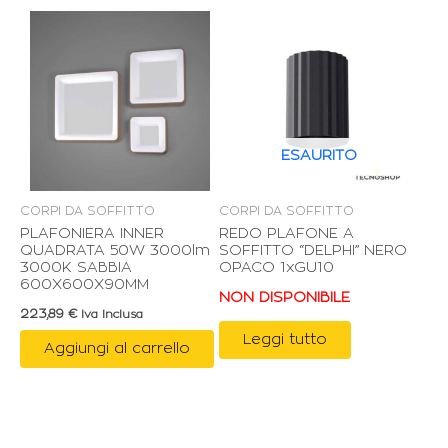
ESAURITO
CORPI DA SOFFITTO
CORPI DA SOFFITTO
PLAFONIERA INNER
REDO PLAFONE A
QUADRATA 50W 3000lm
SOFFITTO “DELPHI” NERO
3000K SABBIA
OPACO 1xGU10
600X600X90MM
NON DISPONIBILE
223,89
€
Iva Inclusa
Leggi tutto
Aggiungi al carrello