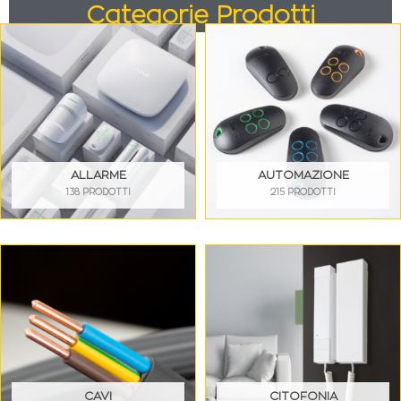
Categorie Prodotti
ALLARME
AUTOMAZIONE
138 PRODOTTI
215 PRODOTTI
CAVI
CITOFONIA