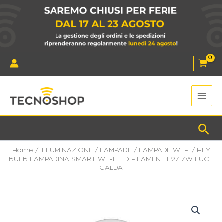
Vai
al
contenuto
Main
Men
Cer
Home
/
ILLUMINAZIONE
/
LAMPADE
/
LAMPADE WI-FI
/ HEY
BULB LAMPADINA SMART WI-FI LED FILAMENT E27 7W LUCE
CALDA