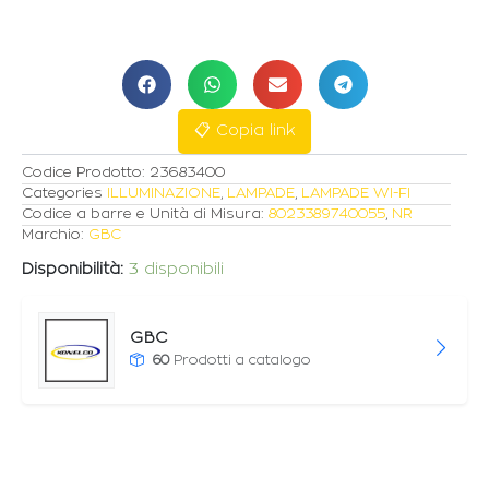
SMART
WI-
FI
LED
FILAMENT
E27
📋 Copia link
7W
LUCE
Codice Prodotto:
23683400
CALDA
Categories
ILLUMINAZIONE
,
LAMPADE
,
LAMPADE WI-FI
quantità
Codice a barre e Unità di Misura:
8023389740055
,
NR
Marchio:
GBC
Disponibilità:
3 disponibili
GBC
60
Prodotti a catalogo