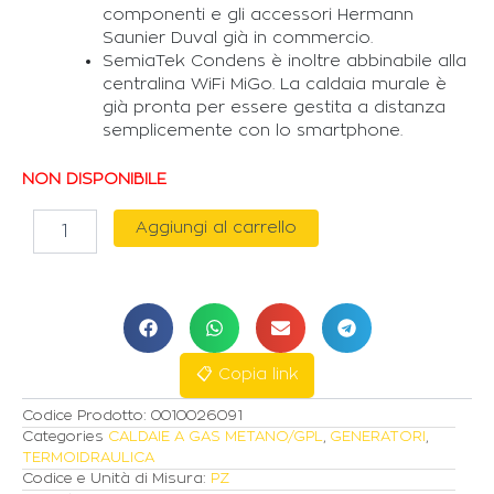
componenti e gli accessori Hermann
Saunier Duval già in commercio.
SemiaTek Condens è inoltre abbinabile alla
centralina WiFi MiGo. La caldaia murale è
già pronta per essere gestita a distanza
semplicemente con lo smartphone.
NON DISPONIBILE
HERMANN
Aggiungi al carrello
CALDAIA
A
CONDENSAZIONE
"SEMIATEK
CONDENS"
24
KW
📋 Copia link
METANO/GPL
Codice Prodotto:
0010026091
quantità
Categories
CALDAIE A GAS METANO/GPL
,
GENERATORI
,
TERMOIDRAULICA
Codice e Unità di Misura:
PZ