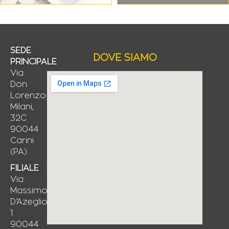
SEDE
DOVE SIAMO
PRINCIPALE
Via
Don
Lorenzo
Milani,
32C
90044
Carini
(PA)
FILIALE
Via
Massimo
D’Azeglio,
1
90044