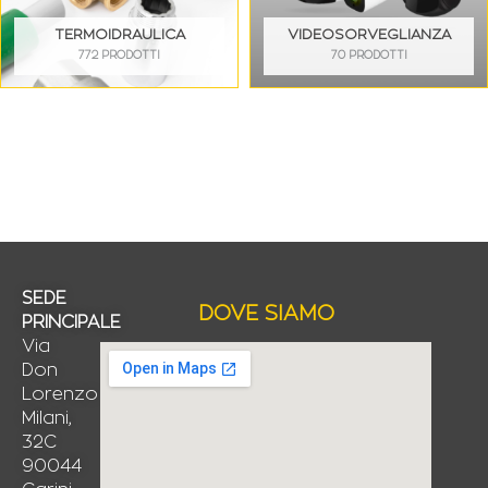
TERMOIDRAULICA
VIDEOSORVEGLIANZA
772 PRODOTTI
70 PRODOTTI
SEDE
DOVE SIAMO
PRINCIPALE
Via
Don
Lorenzo
Milani,
32C
90044