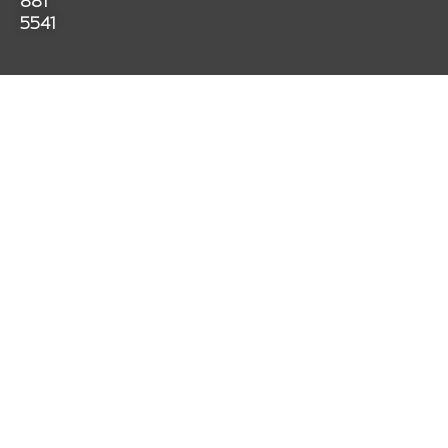
881
m
5541