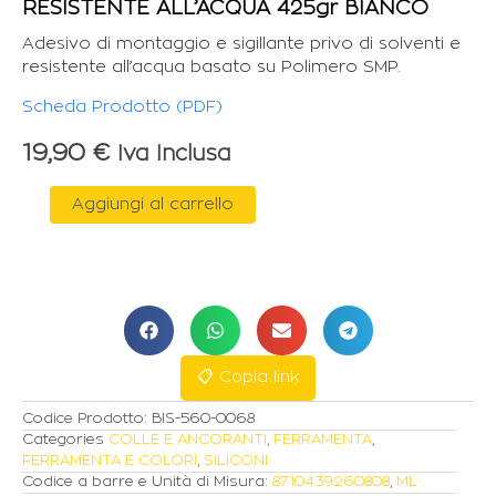
RESISTENTE ALL’ACQUA 425gr BIANCO
Adesivo di montaggio e sigillante privo di solventi e
resistente all’acqua basato su Polimero SMP.
Scheda Prodotto (PDF)
19,90
€
Iva Inclusa
GRIFFON
Aggiungi al carrello
AQUA
MAX
ADESIVO
SIGILLANTE
RESISTENTE
ALL'ACQUA
425gr
BIANCO
📋 Copia link
quantità
Codice Prodotto:
BIS-560-0068
Categories
COLLE E ANCORANTI
,
FERRAMENTA
,
FERRAMENTA E COLORI
,
SILICONI
Codice a barre e Unità di Misura:
8710439260808
,
ML