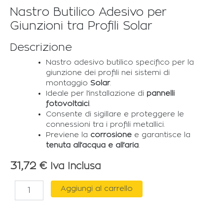
Nastro Butilico Adesivo per
Giunzioni tra Profili Solar
Descrizione
Nastro adesivo butilico specifico per la
giunzione dei profili nei sistemi di
montaggio
Solar
.
Ideale per l’installazione di
pannelli
fotovoltaici
.
Consente di sigillare e proteggere le
connessioni tra i profili metallici.
Previene la
corrosione
e garantisce la
tenuta all’acqua e all’aria
.
31,72
€
Iva Inclusa
FISCHER
Aggiungi al carrello
NASTRO
ADESIVO
BUTILICO