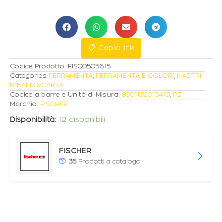
80mm
CG
INT
10mt
quantità
📋 Copia link
Codice Prodotto:
FIS00505615
Categories
FERRAMENTA
,
FERRAMENTA E COLORI
,
NASTRI
IMBALLO/CARTA
Codice a barre e Unità di Misura:
8001132013410
,
PZ
Marchio:
FISCHER
Disponibilità:
12 disponibili
FISCHER
35
Prodotti a catalogo