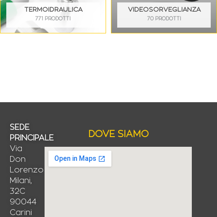
TERMOIDRAULICA
VIDEOSORVEGLIANZA
771 PRODOTTI
70 PRODOTTI
SEDE
DOVE SIAMO
PRINCIPALE
Via
Don
Lorenzo
Milani,
32C
90044
Carini