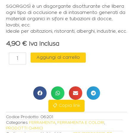
SGORGOSÌ è un disgorgante disotturante che libera
ogni tipo di occlusione e di intasamento generati da
materiali organici in sifoni e tubazioni di docce,
lavabi, ecc.
Ideale per abitazioni, ristoranti, alberghi, industrie, ecc.
4,90
€
Iva Inclusa
FIMI
Aggiungi al carrello
DISGORGANTE
SGORGOSÌ
CONCENTRATO
PER
SCARICHI
DA
1LT
quantità
📋 Copia link
Codice Prodotto:
06201
Categories
FERRAMENTA
,
FERRAMENTA E COLORI
,
PRODOTTI CHIMICI