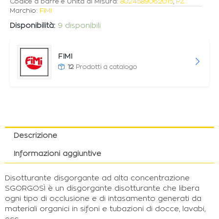
Codice a barre e Unità di Misura:
8024589062015
,
PZ
Marchio:
FIMI
Disponibilità:
9 disponibili
FIMI
12
Prodotti a catalogo
Descrizione
Informazioni aggiuntive
Disotturante disgorgante ad alta concentrazione
SGORGOSÌ è un disgorgante disotturante che libera
ogni tipo di occlusione e di intasamento generati da
materiali organici in sifoni e tubazioni di docce, lavabi,