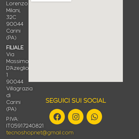
Lorenzo
Milani,
32C
90044
Carini
(PA)
FILIALE
Via
Massimo
D’Azeglio,
1
90044
Villagrazia
di
SEGUICI SUI SOCIAL
Carini
(PA)
F
I
W
a
n
h
P.IVA:
IT05917240821
c
s
a
tecnoshopnet@gmail.com
e
t
t