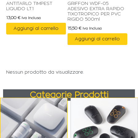
ANTITARLO TIMPEST
GRIFFON WDF-05
LIQUIDO LT.1
ADESIVO EXTRA RAPIDO
TIXOTROPICO PER PVC
13,00
€
Iva Inclusa
RIGIDO 500ml
Aggiungi al carrello
15,50
€
Iva Inclusa
Aggiungi al carrello
Nessun prodotto da visualizzare.
Categorie Prodotti