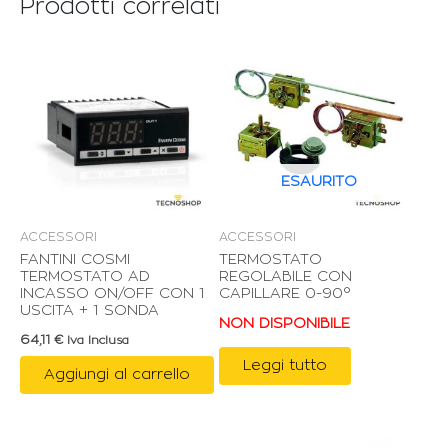
Prodotti correlati
ESAURITO
ACCESSORI
ACCESSORI
FANTINI COSMI
TERMOSTATO
TERMOSTATO AD
REGOLABILE CON
INCASSO ON/OFF CON 1
CAPILLARE 0-90°
USCITA + 1 SONDA
NON DISPONIBILE
64,11
€
Iva Inclusa
Leggi tutto
Aggiungi al carrello