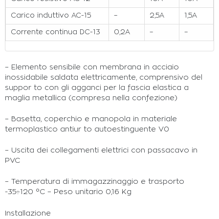
Carico induttivo AC-15
–
2,5A
1,5A
Corrente continua DC-13
0,2A
–
–
– Elemento sensibile con membrana in acciaio
inossidabile saldata elettricamente, comprensivo del
suppor to con gli agganci per la fascia elastica a
maglia metallica (compresa nella confezione)
– Basetta, coperchio e manopola in materiale
termoplastico antiur to autoestinguente V0
– Uscita dei collegamenti elettrici con passacavo in
PVC
– Temperatura di immagazzinaggio e trasporto
-35÷120 °C – Peso unitario 0,16 Kg
Installazione