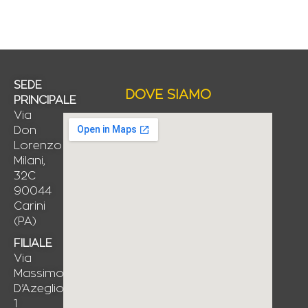
SEDE
DOVE SIAMO
PRINCIPALE
Via
Don
Lorenzo
Milani,
32C
90044
Carini
(PA)
FILIALE
Via
Massimo
D’Azeglio,
1