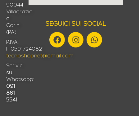
90044
Villagrazia
di
SEGUICI SUI SOCIAL
Carini
(PA)
F
I
W
a
n
h
P.IVA:
IT05917240821
c
s
a
tecnoshopnet@gmail.com
e
t
t
b
a
s
Scrivici
su
o
g
a
Whatsapp:
o
r
p
091
k
a
p
881
m
5541