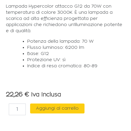
Lampada Hypercolor attacco G12 da 70W con
temperatura di colore 3000K. È una lampada a
scarica ad alta efficienza progettata per
applicazioni che richiedono un’illuminazione potente
e di qualità.
Potenza della lampada: 70 W
Flusso luminoso: 6200 lm
Base: G12
Protezione UV: sì
Indice di resa cromatica: 80-89
22,26
€
Iva Inclusa
DURALAMP
Aggiungi al carrello
LAMPADA
CERAMICA
G12
DA