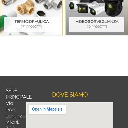
TERMOIDRAULICA
VIDEOSORVEGLIANZA
771 PRODOTTI
70 PRODOTTI
SEDE
DOVE SIAMO
PRINCIPALE
Via
Don
Lorenzo
Milani,