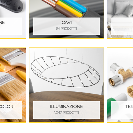
NE
CAVI
84 PRODOTTI
COLORI
ILLUMINAZIONE
TE
I
1.047 PRODOTTI