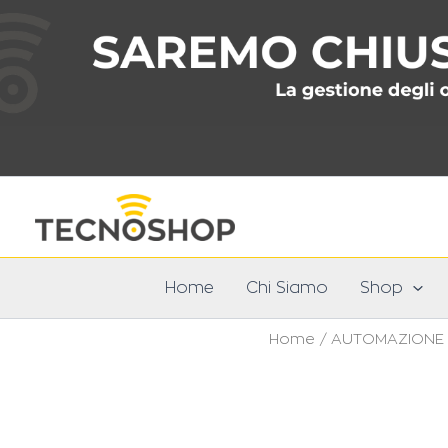
Vai
al
contenuto
Home
Chi Siamo
Shop
Home
/
AUTOMAZIONE