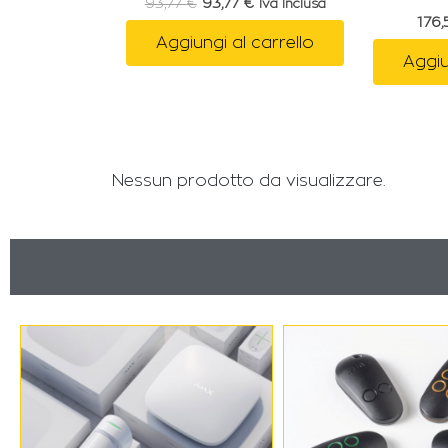
93,77
€
93,77
€
Iva Inclusa
176
Aggiungi al carrello
Aggiu
Nessun prodotto da visualizzare.