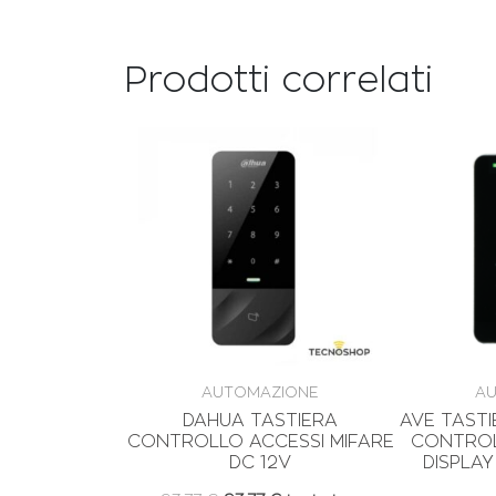
Prodotti correlati
Il
Il
prezzo
prezzo
originale
attuale
era:
è:
93,77 €.
93,77 €.
AUTOMAZIONE
AU
DAHUA TASTIERA
AVE TASTI
CONTROLLO ACCESSI MIFARE
CONTROL
DC 12V
DISPLA