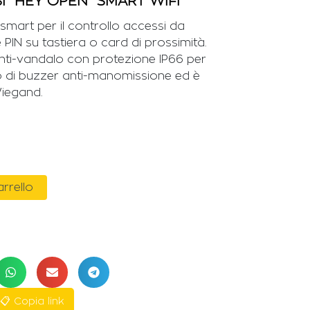
 “HEY OPEN” SMART WIFI
smart per il controllo accessi da
 PIN su tastiera o card di prossimità.
 anti-vandalo con protezione IP66 per
o di buzzer anti-manomissione ed è
Wiegand.
arrello
📋 Copia link