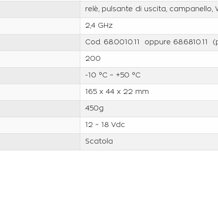
relè, pulsante di uscita, campanello
2,4 GHz
Cod. 68.0010.11 oppure 68.6810.11 (
200
-10 °C ~ +50 °C
165 x 44 x 22 mm
450g
12 ~ 18 Vdc
Scatola