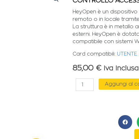
CONTROLLO ACCESSI
HeyOpen è un dispositivo 
remoto o in locale tramite
La struttura è in metallo
esterni. HeyOpen è dotat
compatibile con sistemi 
Card compatibili:
UTENTE
85,00
€
Iva Inclusa
CONTROLLO
Aggiungi al c
ACCESSI
"HEY
OPEN"
SMART
WIFI
quantità