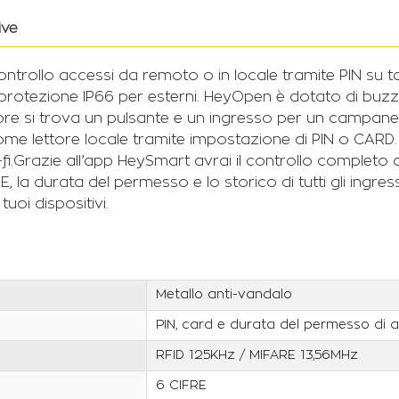
ive
ntrollo accessi da remoto o in locale tramite PIN su ta
n protezione IP66 per esterni. HeyOpen è dotato di bu
re si trova un pulsante e un ingresso per un campanello 
 lettore locale tramite impostazione di PIN o CARD. Tutt
fi.Grazie all’app HeySmart avrai il controllo completo del
FARE, la durata del permesso e lo storico di tutti gli ingr
tuoi dispositivi.
Metallo anti-vandalo
PIN, card e durata del permesso di 
RFID 125KHz / MIFARE 13,56MHz
6 CIFRE