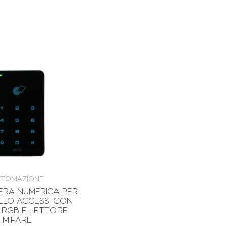
TOMAZIONE
ERA NUMERICA PER
LO ACCESSI CON
Y RGB E LETTORE
MIFARE