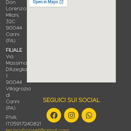
Don
Lorenzo
Milani,
32C
90044
Carini
(PA)
FILIALE
Via
Massimo
D’Azeglio,
1
90044
Villagrazia
di
SEGUICI SUI SOCIAL
Carini
(PA)
F
I
W
a
n
h
P.IVA:
IT05917240821
c
s
a
tecnoshopnet@gmail.com