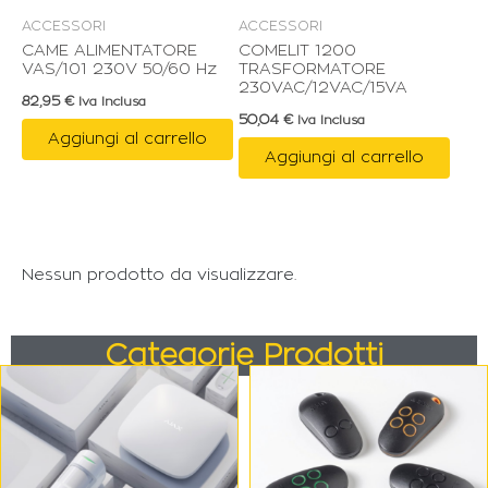
ACCESSORI
ACCESSORI
CAME ALIMENTATORE
COMELIT 1200
VAS/101 230V 50/60 Hz
TRASFORMATORE
230VAC/12VAC/15VA
82,95
€
Iva Inclusa
50,04
€
Iva Inclusa
Aggiungi al carrello
Aggiungi al carrello
Nessun prodotto da visualizzare.
Categorie Prodotti