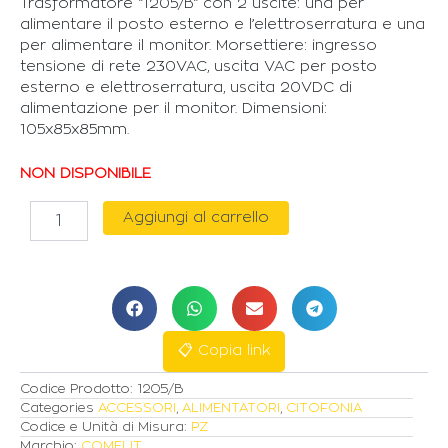
Trasformatore “1205/B” con 2 uscite: una per
alimentare il posto esterno e l’elettroserratura e una
per alimentare il monitor. Morsettiere: ingresso
tensione di rete 230VAC, uscita VAC per posto
esterno e elettroserratura, uscita 20VDC di
alimentazione per il monitor. Dimensioni:
105x85x85mm.
NON DISPONIBILE
COMELIT
Aggiungi al carrello
ALIMENTATORE
1205/B
DOPPIA
USCITA
12VAC
-
20VDC
📋 Copia link
quantità
Codice Prodotto:
1205/B
Categories
ACCESSORI
,
ALIMENTATORI
,
CITOFONIA
Codice e Unità di Misura:
PZ
Marchio:
COMELIT