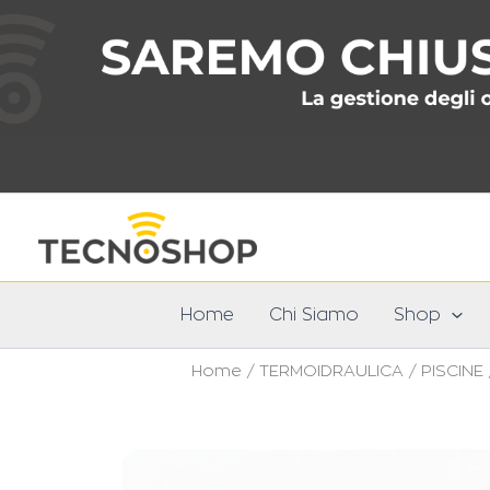
Vai
al
contenuto
Home
Chi Siamo
Shop
Home
/
TERMOIDRAULICA
/
PISCINE