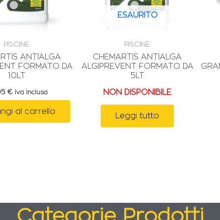
ESAURITO
PISCINE
PISCINE
RTIS ANTIALGA
CHEMARTIS ANTIALGA
VENT FORMATO DA
ALGIPREVENT FORMATO DA
GRA
10LT
5LT
05
€
NON DISPONIBILE
Iva Inclusa
ngi al carrello
Leggi tutto
Categorie Prodotti