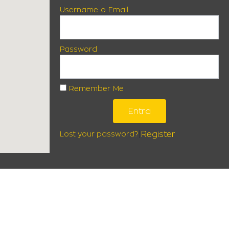
Username o Email
Password
Remember Me
Entra
|
Register
Lost your password?