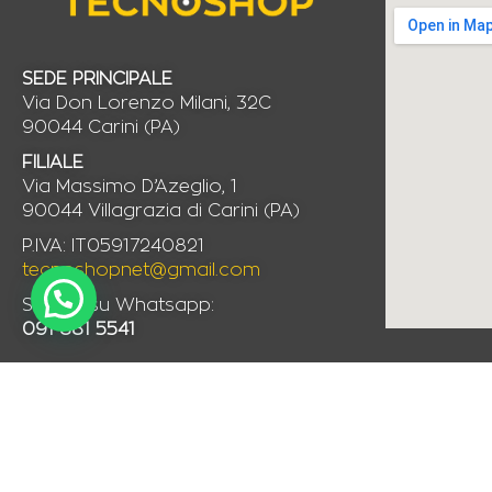
SEDE PRINCIPALE
Via Don Lorenzo Milani, 32C
90044 Carini (PA)
FILIALE
Via Massimo D’Azeglio, 1
90044 Villagrazia di Carini (PA)
P.IVA: IT05917240821
tecnoshopnet@gmail.com
Scrivici su Whatsapp:
091 881 5541