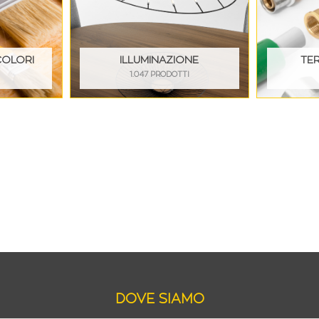
COLORI
ILLUMINAZIONE
TE
I
1.047 PRODOTTI
DOVE SIAMO