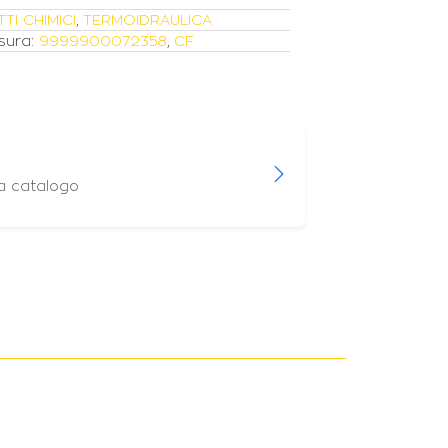
I CHIMICI
,
TERMOIDRAULICA
sura:
9999900072358
,
CF
 a catalogo