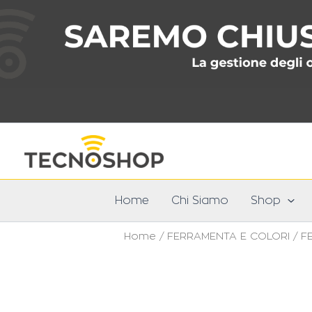
Vai
al
contenuto
Home
Chi Siamo
Shop
Home
/
FERRAMENTA E COLORI
/
F