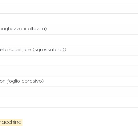
lunghezza x altezza)
della superficie (sgrossatura))
 con foglio abrasivo)
 macchina