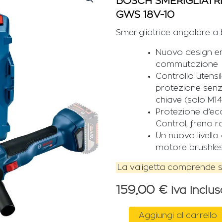
BOSCH SMERIGLIATR
GWS 18V-10
Smerigliatrice angolare a 
Nuovo design er
commutazione
Controllo utensil
protezione senz
chiave (solo M14
Protezione d’ecc
Control, freno 
Un nuovo livell
motore brushles
La valigetta comprende s
159,00
€
Iva Inclus
BOSCH
Aggiungi al carrello
SMERIGLIATRICE