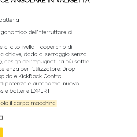
ICE ANGOLARE IN VALIGETTA
batteria
gonomico dell’interruttore di
e di alto livello – coperchio di
a chiave, dado di serraggio senza
), design dell’impugnatura più sottile
ellenza per l’utilizzatore: Drop
rapido e KickBack Control
o di potenza e autonomia: nuovo
s e batterie EXPERT
olo il corpo macchina
a