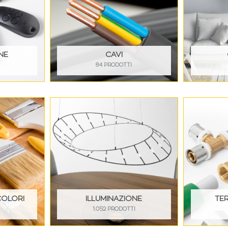
NE
CAVI
84 PRODOTTI
COLORI
ILLUMINAZIONE
TE
1.052 PRODOTTI