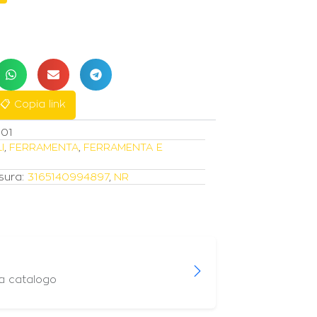
📋 Copia link
01
I
,
FERRAMENTA
,
FERRAMENTA E
sura:
3165140994897
,
NR
 a catalogo