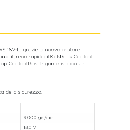
GWS 18V-LI, grazie al nuovo motore
me il freno rapido, il KickBack Control
e Drop Control Bosch garantiscono un
a della sicurezza.
9.000 giri/min
18,0 V