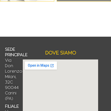
SEDE
DOVE SIAMO
PRINCIPALE
Via
Don
Lorenzo
Milani,
32C
90044
Carini
(PA)
FILIALE