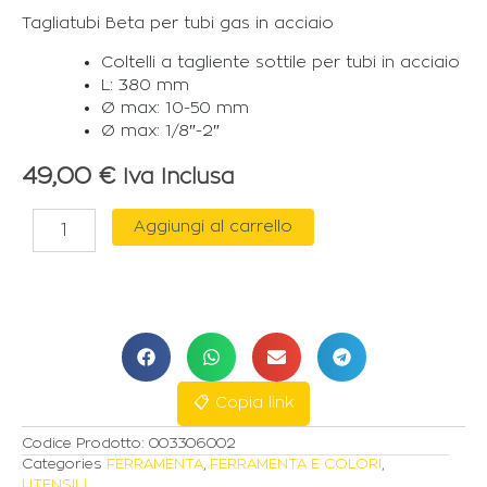
Tagliatubi Beta per tubi gas in acciaio
Coltelli a tagliente sottile per tubi in acciaio
L: 380 mm
Ø max: 10-50 mm
Ø max: 1/8″-2″
49,00
€
Iva Inclusa
BETA
Aggiungi al carrello
TAGLIATUBI
50mm
PER
ACCIAIO
SERIE
BW330/2
quantità
📋 Copia link
Codice Prodotto:
003306002
Categories
FERRAMENTA
,
FERRAMENTA E COLORI
,
UTENSILI