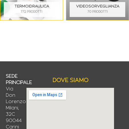
TERMOIDRAULICA
VIDEOSORVEGLIANZA
772 PRODOTTI
70 PRODOTTI
SEDE
DOVE SIAMO
PRINCIPALE
Via
Don
Lorenzo
Milani,
32C
90044
Carini