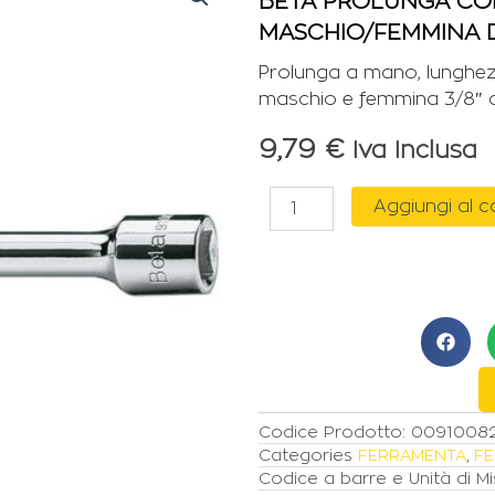
BETA PROLUNGA CO
MASCHIO/FEMMINA D
Prolunga a mano, lunghe
maschio e femmina 3/8″ c
9,79
€
Iva Inclusa
BETA
Aggiungi al c
PROLUNGA
CON
ATTACCO
QUADRO
MASCHIO/FEMMINA
DA
3/8"
L.125mm
quantità
Codice Prodotto:
0091008
Categories
FERRAMENTA
,
FE
Codice a barre e Unità di Mi