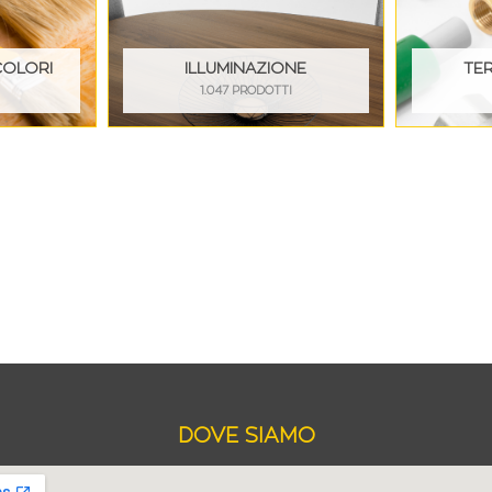
COLORI
ILLUMINAZIONE
TE
I
1.047 PRODOTTI
DOVE SIAMO