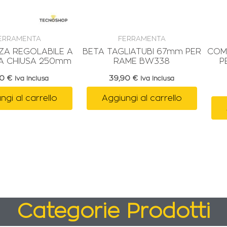
ERRAMENTA
FERRAMENTA
NZA REGOLABILE A
BETA TAGLIATUBI 67mm PER
COM
A CHIUSA 250mm
RAME BW338
P
50
€
39,90
€
Iva Inclusa
Iva Inclusa
ngi al carrello
Aggiungi al carrello
Categorie Prodotti