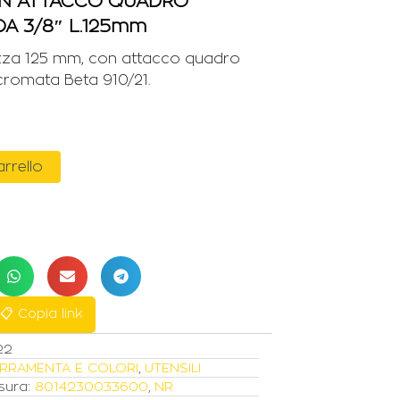
N ATTACCO QUADRO
A 3/8″ L.125mm
zza 125 mm, con attacco quadro
romata Beta 910/21.
arrello
📋 Copia link
22
RRAMENTA E COLORI
,
UTENSILI
sura:
8014230033600
,
NR