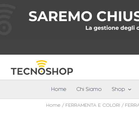
Vai
al
contenuto
Home
Chi Siamo
Shop
Home
/
FERRAMENTA E COLORI
/
FERR