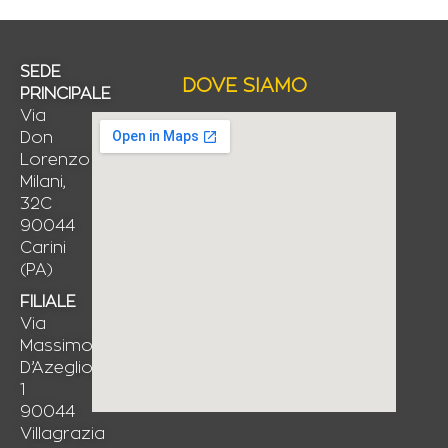
SEDE
DOVE SIAMO
PRINCIPALE
Via
Don
Lorenzo
Milani,
32C
90044
Carini
(PA)
FILIALE
Via
Massimo
D’Azeglio,
1
90044
Villagrazia