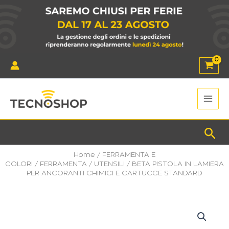
Vai
al
contenuto
Main
Men
Cer
Home
/
FERRAMENTA E
COLORI
/
FERRAMENTA
/
UTENSILI
/ BETA PISTOLA IN LAMIERA
PER ANCORANTI CHIMICI E CARTUCCE STANDARD