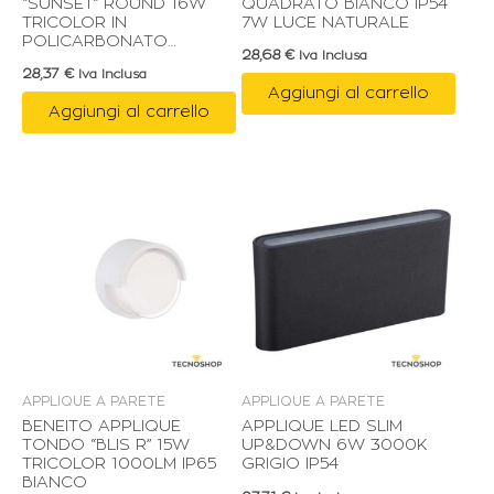
“SUNSET” ROUND 16W
QUADRATO BIANCO IP54
TRICOLOR IN
7W LUCE NATURALE
POLICARBONATO
28,68
€
Iva Inclusa
CORTEN
28,37
€
Iva Inclusa
Aggiungi al carrello
Aggiungi al carrello
APPLIQUE A PARETE
APPLIQUE A PARETE
BENEITO APPLIQUE
APPLIQUE LED SLIM
TONDO “BLIS R” 15W
UP&DOWN 6W 3000K
TRICOLOR 1000LM IP65
GRIGIO IP54
BIANCO