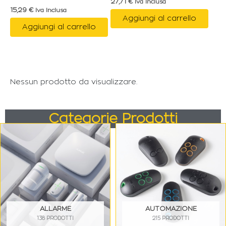
27,71
€
Iva Inclusa
15,29
€
Iva Inclusa
Aggiungi al carrello
Aggiungi al carrello
Nessun prodotto da visualizzare.
Categorie Prodotti
ALLARME
AUTOMAZIONE
138 PRODOTTI
215 PRODOTTI