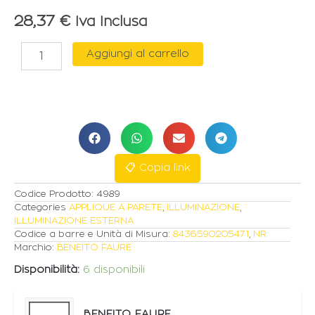
28,37
€
Iva Inclusa
BENEITO
Aggiungi al carrello
APPLIQUE
"SUNSET"
ROUND
16W
TRICOLOR
IN
POLICARBONATO
BIANCO
📋 Copia link
quantità
Codice Prodotto:
4989
Categories
APPLIQUE A PARETE
,
ILLUMINAZIONE
,
ILLUMINAZIONE ESTERNA
Codice a barre e Unità di Misura:
8436590205471
,
NR
Marchio:
BENEITO FAURE
Disponibilità:
6 disponibili
BENEITO FAURE