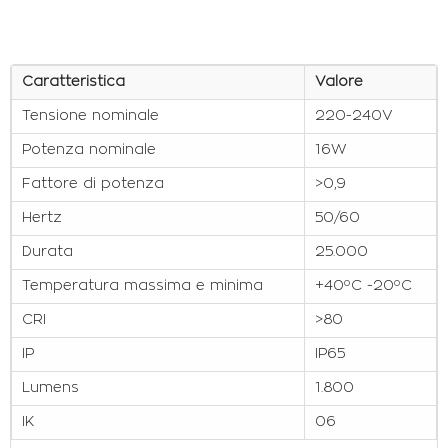
Caratteristica
Valore
Tensione nominale
220-240V
Potenza nominale
16W
Fattore di potenza
>0,9
Hertz
50/60
Durata
25.000
Temperatura massima e minima
+40ºC -20ºC
CRI
>80
IP
IP65
Lumens
1.800
IK
06