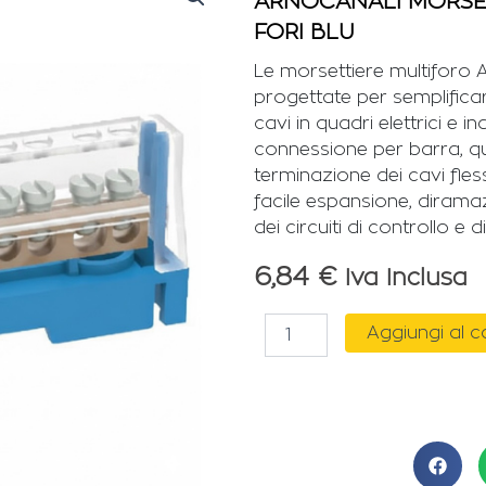
ARNOCANALI MORSET
FORI BLU
Le morsettiere multiforo 
progettate per semplificar
cavi in quadri elettrici e in
connessione per barra, q
terminazione dei cavi fles
facile espansione, dirama
dei circuiti di controllo e 
6,84
€
Iva Inclusa
ARNOCANALI
Aggiungi al c
MORSETTIERA
DIN
UNIPOLARE
11
FORI
BLU
quantità