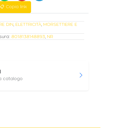
📋 Copia link
RE DIN
,
ELETTRICITÀ
,
MORSETTIERE E
sura:
8018138148893
,
NR
I
 a catalogo