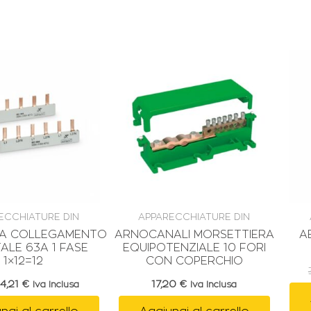
Il
Il
prezzo
prezzo
originale
attuale
era:
è:
4,21 €.
4,21 €.
ECCHIATURE DIN
APPARECCHIATURE DIN
RA COLLEGAMENTO
ARNOCANALI MORSETTIERA
A
ALE 63A 1 FASE
EQUIPOTENZIALE 10 FORI
1×12=12
CON COPERCHIO
4,21
€
17,20
€
Iva Inclusa
Iva Inclusa