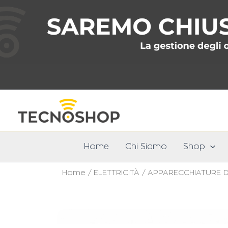
Vai
al
contenuto
Home
Chi Siamo
Shop
Home
/
ELETTRICITÀ
/
APPARECCHIATURE D