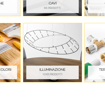
NE
CAVI
84 PRODOTTI
COLORI
ILLUMINAZIONE
TE
I
1.043 PRODOTTI