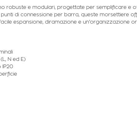
o robuste e modulari, progettate per semplificare e ott
i più punti di connessione per barra, queste morsettiere 
 facile espansione, diramazione e un’organizzazione ordin
minali
 (L, N ed E)
o IP20
erficie