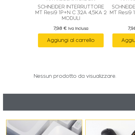
SCHNEIDER INTERRUTTORE
SCHNEID
MT Resi9 1P+N C 32A 4,5KA 2
MT Resi9 
MODULI
7,98
€
7,
Iva Inclusa
Aggiungi al carrello
Aggiu
Nessun prodotto da visualizzare.