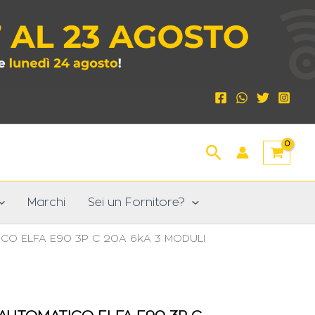
Cerca
Marchi
Sei un Fornitore?
CO ELFA E90 3P C 20A 6kA 3 MODULI