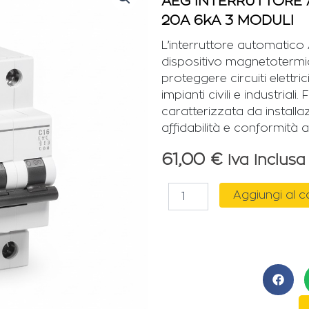
AEG INTERRUTTORE 
20A 6kA 3 MODULI
L’interruttore automatico
dispositivo magnetotermi
proteggere circuiti elettri
impianti civili e industriali
caratterizzata da installa
affidabilità e conformità
61,00
€
Iva Inclusa
AEG
Aggiungi al c
INTERRUTTORE
AUTOMATICO
ELFA
E90
3P
C
20A
6kA