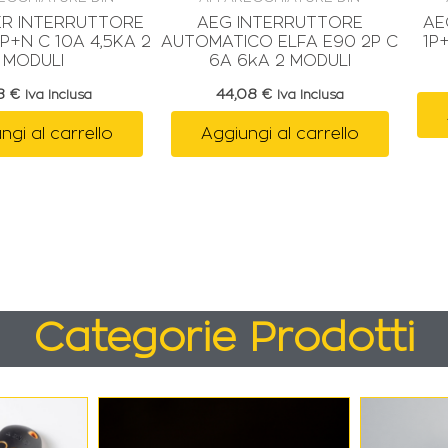
ER INTERRUTTORE
AEG INTERRUTTORE
AE
1P+N C 10A 4,5KA 2
AUTOMATICO ELFA E90 2P C
1P
MODULI
6A 6kA 2 MODULI
98
€
44,08
€
Iva Inclusa
Iva Inclusa
ngi al carrello
Aggiungi al carrello
Categorie Prodotti