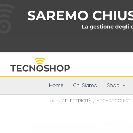
Vai
al
contenuto
Home
Chi Siamo
Shop
Home
/
ELETTRICITÀ
/
APPARECCHIATU