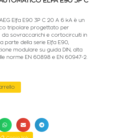
AUTOMATICO ELFA E90 3P C
 AEG Elfa E90 3P C 20 A 6 kA è un
co tripolare progettato per
ci da sovraccarichi e cortocircuiti in
. Fa parte della serie Elfa E90,
zione modulare su guida DIN, alta
 alle norme EN 60898 e EN 60947-2.
arrello
📋 Copia link