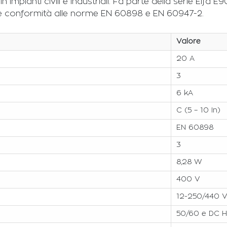
in impianti civili e industriali. Fa parte della serie Elfa 
tà e conformità alle norme EN 60898 e EN 60947-2.
Valore
20 A
3
6 kA
C (5 – 10 In)
EN 60898
3
8,28 W
400 V
12-250/440 
50/60 e DC 