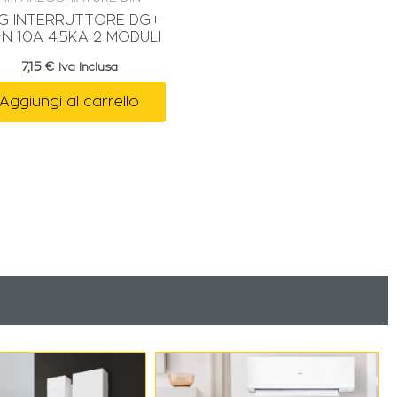
G INTERRUTTORE DG+
+N 10A 4,5KA 2 MODULI
7,15
€
Iva Inclusa
Aggiungi al carrello