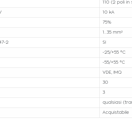
110 (2 poli in
V
10 kA
75%
1…35 mm²
47-2
SI
-25/+55 °C
-55/+55 °C
VDE, IMQ
30
3
qualsiasi (tr
Acquistabile