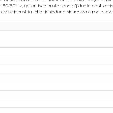
 classe AC, con corrente nominale di 63 A e soglia di i
 50/60 Hz, garantisce protezione affidabile contro disp
ivili e industriali che richiedono sicurezza e robustezz