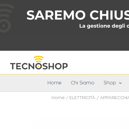
Vai
al
contenuto
Home
Chi Siamo
Shop
Home
/
ELETTRICITÀ
/
APPARECCHIA