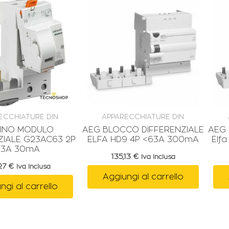
ECCHIATURE DIN
APPARECCHIATURE DIN
CINO MODULO
AEG BLOCCO DIFFERENZIALE
AEG 
ZIALE G23AC63 2P
ELFA HD9 4P <63A 300mA
Elf
63A 30mA
135,13
€
Iva Inclusa
,27
€
Iva Inclusa
Aggiungi al carrello
ngi al carrello