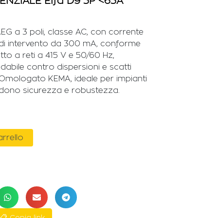
NZIALE Elfa D9 3P <63A
 AEG a 3 poli, classe AC, con corrente
 di intervento da 300 mA, conforme
to a reti a 415 V e 50/60 Hz,
dabile contro dispersioni e scatti
. Omologato KEMA, ideale per impianti
chiedono sicurezza e robustezza.
arrello
📋 Copia link