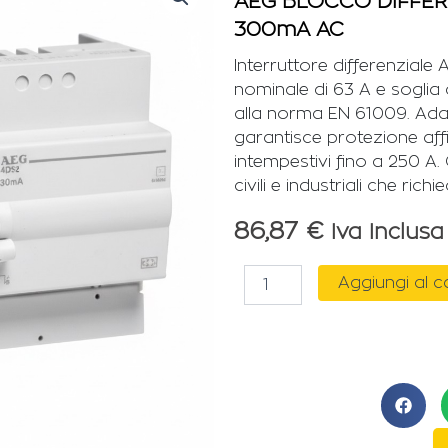
AEG BLOCCO DIFFERE
300mA AC
Interruttore differenziale
nominale di 63 A e soglia
alla norma EN 61009. Adat
garantisce protezione affi
intempestivi fino a 250 A
civili e industriali che ri
86,87
€
Iva Inclusa
AEG
Aggiungi al c
BLOCCO
DIFFERENZIALE
Elfa
D9
3P
<63A
300mA
AC