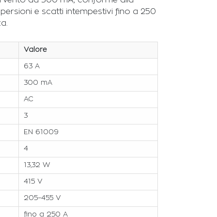
ntervento da 300 mA, conforme alla
ersioni e scatti intempestivi fino a 250
a.
Valore
63 A
300 mA
AC
3
EN 61009
4
13,32 W
415 V
205–455 V
fino a 250 A