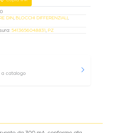
00
RE DIN
,
BLOCCHI DIFFERENZIALI
,
sura:
5413656048831
,
PZ
i a catalogo