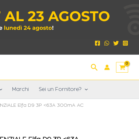
Cerca
Marchi
Sei un Fornitore?
NZIALE Elfa D9 3P <63A 300mA AC