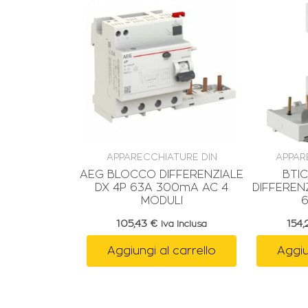
APPARECCHIATURE DIN
APPAR
AEG BLOCCO DIFFERENZIALE
BTI
DX 4P 63A 300mA AC 4
DIFFEREN
MODULI
105,43
€
154
Iva Inclusa
Aggiungi al carrello
Aggiu