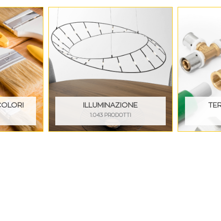
COLORI
ILLUMINAZIONE
TE
I
1.043 PRODOTTI