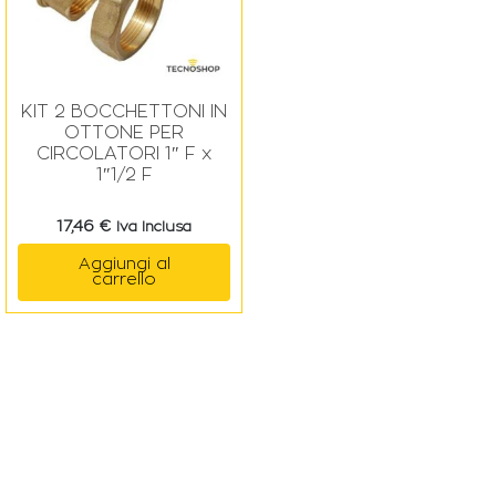
KIT 2 BOCCHETTONI IN
OTTONE PER
CIRCOLATORI 1″ F x
1″1/2 F
17,46
€
Iva Inclusa
Aggiungi al
carrello