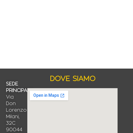
DOVE SIAMO
SEDE
PRINCIPALE
Via
Don
Lorenzo
Milani,
32C
90044