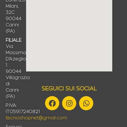
Milani,
32C
90044
Carini
(PA)
FILIALE
Via
Massimo
D’Azeglio,
1
90044
Villagrazia
di
SEGUICI SUI SOCIAL
Carini
(PA)
F
I
W
a
n
h
P.IVA:
IT05917240821
c
s
a
tecnoshopnet@gmail.com
e
t
t
Scrivici