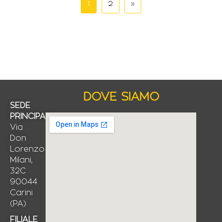
1
2
»
DOVE SIAMO
SEDE
PRINCIPALE
Via
Don
Lorenzo
Milani,
32C
90044
Carini
(PA)
FILIALE